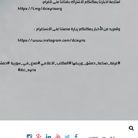
لمتابعة أخبارنا يمكنكم الاشتراك بقناتنا على تلغرام:
https://t.me/dcisyriaorg
وللمزيد من الأخبار يمكنكم زيارة منصتنا على الانستغرام :
https://www.instagram.com/dcisyria​
#غرفة_صناعة_دمشق_وريفها
#المكتب_الاعلامي
#صنع_في_سورية
#دمش
#dci_syria