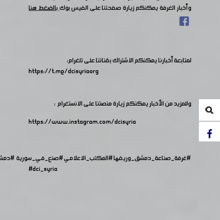
وأخبار الغرفة يمكنكم زيارة صفحتنا على الفيس بوك
بالضغط هنا
لمتابعة أخبارنا يمكنكم الاشتراك بقناتنا على تلغرام:
https://t.me/dcisyriaorg
وللمزيد من الأخبار يمكنكم زيارة منصتنا على الانستغرام :
https://www.instagram.com/dcisyria​
#غرفة_صناعة_دمشق_وريفها
#المكتب_الاعلامي
#صنع_في_سورية
#دمش
#dci_syria