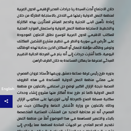
خلال الاجتماع أبدت السيدة ربا جرادات المدير الإقليمي للدول العربية
لمنظمة العمل الدولية رغبتها في التدخل بالاستجابة الطارئة من خلال
إعادة تأهيل البنى التحتية والدعم المباشر للمتأثرين بهذه الكارثة
والتخطيط لاستجابة منظمة العمل الدولية واستعمال الموارد المحلية
للمكتب الاقليمي للدول العربية لتوسيع نطاق التعاون الموجودة
على الأرض في سورية والنظر في تنظيم مشاريع التشغيل المكثف
وتوفير وظائف مؤقتة للعمال أو السكان الذين بحاجة لهذه الوظائف
اليومية، كما أشارت جردات إلى أنه يتم في المرحلة الحالية التقييم
المبدئي لمعرفة ما يمكن المساعدة به خلال الظرف الراهن.
بدوره طرح رئيس غرفة صناعة دمشق وريفها الأستاذ غزوان المصري
على ممثلي منظمة العمل الدولية المساعدة في هذه الظروف
الصعبة نتيجة الزلزال الكبير لوضع حل اسعافي بالتعاون مع منظمة
English
العمل الدولية كما تم طرح عدة أفكار منها مشروع إنشاء وحدات
سكنية مسبقة الصنع كمرحلة أولى لتوزيعها على منكوبي الزلزال
وذلك بالتعاون مع وزارة الأشغال العامة والإسكان حيث بين
المصري أنه تم مخاطبة العديد من المنشآت الصناعية المتخصصة
بالبناء والتعمير للمساهمة في هذا الموضوع أملاً من منظمة العمل
تقديم الدعم المادي عبر الجهات المانحة للمنظمة مما يؤدي إلى