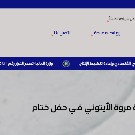
من شهادة المنشأ
روابط مفيدة
اتصل بنا
وزارة المالية تصدر القرار رقم 421 تاريخ 24/3/2026 المتضمن الزام المستوردين بإبراز براءة ذمة مالية سارية صادرة عن الهيئة العامة للضرائب والرسوم أو مديرياتها عند القيام بعمليات الاستيراد
مروة الأيتوني في حفل ختام