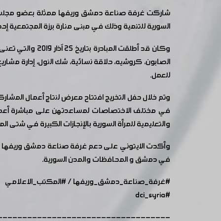
شاركت غرفة صناعة دمشق وريفها ممثلة بعضو مجلس الإدا
السورية للتنمية وذلك في مبنى منارة برزة المجتمعية إحدى
وكان قد أطلقت ا
للعمل.
وتم خلال حفل التخريج افتتاح معرض لنتاج أعمال المشار
في مختلف الاختصاصات لمساعدتهن على مباشرة أعماله
والتعليمية للمرأة السورية بالإنجازات الكبيرة في شتى ا
وأكدت الايتوني على دعم غرفة صناعة دمشق وريفها 
في دمشق و المحافظات والمدن السورية.
#غرفة_صناعة_دمشق_وريفها
/
#المكتب_الاعلامي
#dci_syria
-----------------------------------