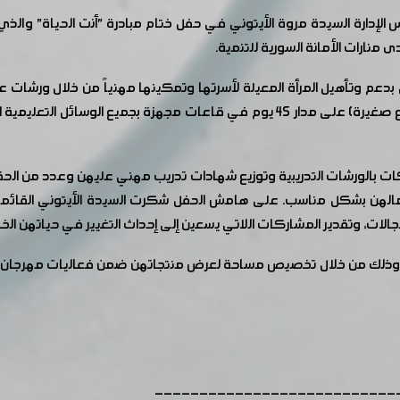
رة السيدة مروة الأيتوني في حفل ختام مبادرة "أنت الحياة" والذي أق
 منارات الأمانة السورية للتنمية.
لمبادرة بتاريخ 25 آذار 2019 والتي تعنى بدعم وتأهيل المرأة المعيلة لأسرتها وتمكينها م
الصابون، كروشيه، حلاقة نسائية، شك النول، إدارة مشاريع صغيرة) على مدار 45 يوم في 
كات بالورشات التدريبية وتوزيع شهادات تدريب مهني عليهن وعدد من الحقا
ن بشكل مناسب. على هامش الحفل شكرت السيدة الأيتوني القائمين على
لمجالات، وتقدير المشاركات اللاتي يسعين إلى إحداث التغيير في حياتهن ال
وذلك من خلال تخصيص مساحة لعرض منتجاتهن ضمن فعاليات مهرجان ال
---------------------------