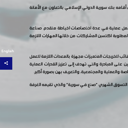
امه بنك سورية الدولي الإسلامي بالتعاون مع الأمانة
هنياً من خلال ورشات عمل عملية في عدة اختصاصات (خياطة متقدم، صناعة
قاعات مجهزة بجميع الوسائل التعليمية المطلوبة اكتسبن المشاركات من خلالها المهارات اللازمة
English
ئب للخريجات المتميزات مجهزة بالمعدات اللازمة للعمل
 المبادرة والتي تهدف إلى تعزيز القدرات العملية
خاصة والعملية والمجتمعية، والتعريف بهن بصورة أكبر.
تسوق الشهري "صنع في سورية" والذي تقيمه الغرفة