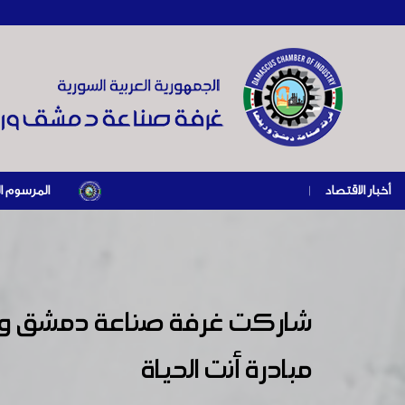
أخبار الاقتصاد
|
المرسوم الرئاسي رقم /69/ لعام 2026 .. دعم ضريبي للمنشآت المتضررة في إطار مسار التعافي ال
شاركت غرفة صناعة دمشق وريف
مبادرة أنت الحياة