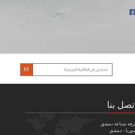
تصل بنا
رفة صناعة دمشق
وريا - دمشق