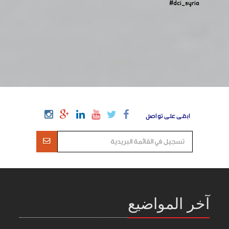
#dci_syria
ابقى على تواصل
آخر المواضيع