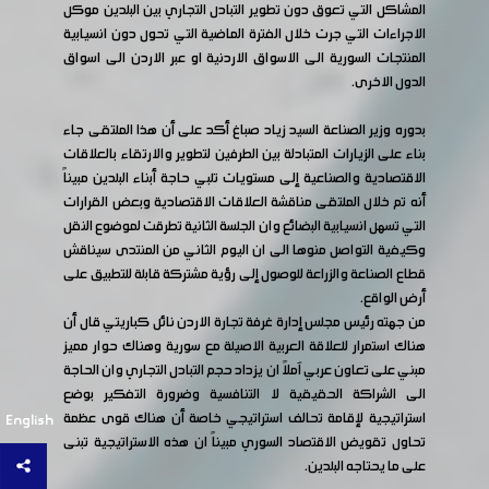
المشاكل التي تعوق دون تطوير التبادل التجاري بين البلدين موكل
الاجراءات التي جرت خلال الفترة الماضية التي تحول دون انسيابية
المنتجات السورية الى الاسواق الاردنية او عبر الاردن الى اسواق
الدول الاخرى.
بدوره وزير الصناعة السيد زياد صباغ أكد على أن هذا الملتقى جاء
بناء على الزيارات المتبادلة بين الطرفين لتطوير والارتقاء بالعلاقات
الاقتصادية والصناعية إلى مستويات تلبي حاجة أبناء البلدين مبيناً
أنه تم خلال الملتقى مناقشة العلاقات الاقتصادية وبعض القرارات
التي تسهل انسيابية البضائع وان الجلسة الثانية تطرقت لموضوع النقل
وكيفية التواصل منوها الى ان اليوم الثاني من المنتدى سيناقش
قطاع الصناعة والزراعة للوصول إلى رؤية مشتركة قابلة للتطبيق على
أرض الواقع.
من جهته رئيس مجلس إدارة غرفة تجارة الاردن نائل كباريتي قال أن
هناك استمرار للعلاقة العربية الاصيلة مع سورية وهناك حوار مميز
مبني على تعاون عربي آملاً ان يزداد حجم التبادل التجاري وان الحاجة
الى الشراكة الحقيقية لا التنافسية وضرورة التفكير بوضع
استراتيجية لإقامة تحالف استراتيجي خاصة أن هناك قوى عظمة
English
تحاول تقويض الاقتصاد السوري مبيناً ان هذه الاستراتيجية تبنى
على ما يحتاجه البلدين.