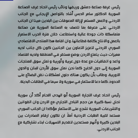
رئيس غرفة صناعة دمشق وريفها ونائب رئيس اتحاد غرف الصناعة
السورية الدكتور سامر الدبس أشاد بالتواصل الإيجابي مع الجانب
الاردني والعمل المستمر لإزالة المعوقات بين البلدين مبينا ان الجانب
الاردني على معرفة بما تتصف به الصناعة السورية من صناعة
متماسكة ذات جودة عالية واستطاعت خلال فترة الحرب الاستمرار
بالعمل والانتاج بكافة قطاعاتها، وان اقامة هذا المنتدى الاقتصادي
السوري الاردني لتعزيز التعاون بين الجانبين كون كل جانب لديه
مميزات حيث يتمتع الاردن بوضع مستقر في المنطقة ولديه اقتصاد
واعد و اتفاقيات مع عدة دول عربية وأوربية و تمثل سوق للمنتجات
السورية إلى دول الخليج كما نحن نمثل سوق للأردن للبنان والدول
الاوربية، وطالب بأن يكون هناك حلول لمشكلات نقل البضائع على
الحدود، كما دعا للاستثمار في سورية ولا سيما في الطاقات البديلة.
رئيس اتحاد غرف التجارة السورية أبو الهدى اللحام أكد أن سورية
تحتل نسبة كبيرة من حجم التبادل التجاري مع الاردن وان القوانين
والتشريعات السورية تشجع على الاستثمار مؤكدا ان الجانب السوري
مستعد لتلبية الطلبات الاردنية آملاً ان تكون ارقام الصادرات بين
البلدين كبيرة وأنهم مستعدين لتقديم التسهيلات لبناء تشاركية مع
الجانب الاردني.