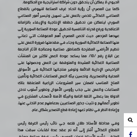
الحيوي لا يمكن أن يتحقق دون شراكة استراتيجية مع الحكومة.
كما بين المصري أن رؤية اتحاد غرف الصناعة للنهوض بالقطاع
الصناعي الغذائي تلخص بالعمل على تسهيل وتيسير أمور الصناعي
السوري ليتمكن من تحقيق خططه الإنتاجية والإيفاء بالتزاماته
التعاقدية ورفع قدرته التنافسية لتحقيق عودة الصناعة السورية إلى
عهدها المزدهر، حيث لخص المصري أهم المعوقات التي تعاني
منها الصناعة الغذائية السورية وجاء في مقدمتها ضرورة العمل على
تنظيم الأراضي المقترحة كمناطق صناعية ومعالجة الآثار الناجمة
عن البلاغ رقم /10/ مما يساعد عودة العمل لكثير من المنشآت
الصناعية الغذائية المشيدة والمتوقفة عن العمل وحصولها على
التراخيص الإدارية الدائمة وتوفير منتجاتها الغذائية في الأسواق
المحلية والتصديرية، وتحسين بيئة العمل للصناعات الغذائية وتأمين
المناخ المناسب لضمان سير المشروعات الزراعية المتعلقة بتلك
الصناعات والعمل على جذب رؤوس الأموال وتطوير أسلوب تدخل
الدولة بما يعطي الثقة التامة والبيئة الآمنة لأصحاب المشاريع في
تطوير أعمالهم و تثبيت جذور الصناعيين بمعاملهم عدم التخلي عنها،
وإعادة النظر في نظام تعهد إعادة قطع التصدير بشكل عام.
وفي مداخلة للأستاذ طلال قلعه جي نائب رئيس الغرفة رئيس
القطاع الغذائي أشار إلى أنه تم عقد عدة لقاءات سبقت هذا
الملتقى ترأسه الأستاذ غزوان المصري رئيس غرفة صناعة دمشق