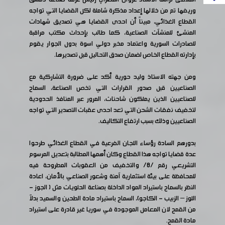
وريفها تم من خلالها إعداد مذكرة شاملة لكل القضايا التي تواجه
القطاع الغذائي، مبيناً أن احدى القضايا هي تصديق شهادات
المنشئ للمنشآت الصناعية، كما طالب بإحداث مكتب مراقبة
للصادرات السورية واعتماد مخبر دولي اسوة بدول الجوار يقوم
بإدارته القطاع الخاص لضمان صدق التحاليل قبل تصديرها.
ومن جهته الاستاذ وليد حورية أكد على ضرورة التشاركية مع
الصناعيين قبل صدور القرارات التي تخص الصناعة، السماح
للصناعيين الذين يملكون شاحنات، المرور عبر المنافذ الحدودية
لتخفيف نفقات الشحن التي تعد احدى عقبات التصدير التي تواجه
الصناعيين وذلك بسبب ارتفاع التكاليف.
بدورهم السادة رؤساء اللجان الفرعية في القطاع الغذائي طرحوا
عدة قضايا تواجه هذا القطاع وكان أهمها المطالبة بتعديل المرسوم
التشريعي رقم /8/ والتخفيف من العقوبات المطروحة فيه
للمحافظة على بيئة استثمارية آمنة وشعور الصناعي بالأمان، اعادة
النظر بالسماح باستيراد المواد الداخلة بصناعة الحلويات مثل ( الجوز -
اللوز – الزبيب - الكاجو)، السماح باستيراد مادة الطحين والسميد بدلاً
من القمح لان المعامل الموجودة في سوريا غير قادرة على استيراد
مادة القمح.