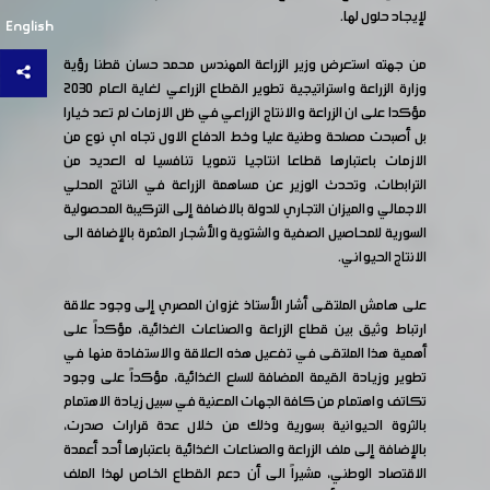
لإيجاد حلول لها.
English
من جهته استعرض وزير الزراعة المهندس محمد حسان قطنا رؤية
وزارة الزراعة واستراتيجية تطوير القطاع الزراعي لغاية العام ٢٠٣٠
مؤكدا على ان الزراعة والانتاج الزراعي في ظل الازمات لم تعد خيارا
بل أصبحت مصلحة وطنية عليا وخط الدفاع الاول تجاه اي نوع من
الازمات باعتبارها قطاعا انتاجيا تنمويا تنافسيا له العديد من
الترابطات، وتحدث الوزير عن مساهمة الزراعة في الناتج المحلي
الاجمالي والميزان التجاري للدولة بالاضافة إلى التركيبة المحصولية
السورية للمحاصيل الصفية والشتوية والأشجار المثمرة بالإضافة الى
الانتاج الحيواني.
على هامش الملتقى أشار الأستاذ غزوان المصري إلى وجود علاقة
ارتباط وثيق بين قطاع الزراعة والصناعات الغذائية، مؤكداً على
أهمية هذا الملتقى في تفعيل هذه العلاقة والاستفادة منها في
تطوير وزيادة القيمة المضافة للسلع الغذائية، مؤكداً على وجود
تكاتف واهتمام من كافة الجهات المعنية في سبيل زيادة الاهتمام
بالثروة الحيوانية بسورية وذلك من خلال عدة قرارات صدرت،
بالإضافة إلى ملف الزراعة والصناعات الغذائية باعتبارها أحد أعمدة
الاقتصاد الوطني، مشيراً الى أن دعم القطاع الخاص لهذا الملف