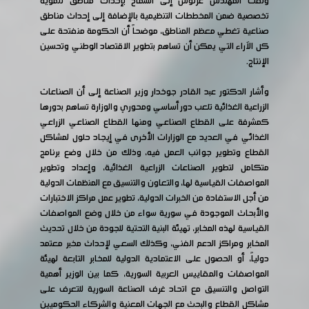
ولفت المهندس عرنوس إلى السماح بإحداث مناطق تنموية
تخصصية ضمن المخططات التنظيمية بالإضافة إلى إحداث مناطق
صناعية تغطي معظم المناطق، موضحاً أن الحكومة منفتحة على
كل الآراء التي يمكن أن تساهم بتطوير الاقتصاد الوطني وتحسين
الإنتاج.
وأشار الدكتور عبد القادر جوخدار وزير الصناعة إلى أن الصناعات
الزراعية الغذائية تلعب دور أساسي ومحوري والوزارة تساهم بدورها
كمشرفة على القطاع الصناعي ومنها القطاع الصناعي الزراعي
الغذائي في العديد مع الوزارات الأخرى في إيجاد حلول لمشاكل
القطاع وتطوير جوانب العمل فيه، وذلك من خلال وضع برنامج
متكامل لتطوير الصناعات الزراعية الغذائية، وإعداد وتطوير
المواصفات القياسية لها، والتعاون والتنسيق مع المنظمات الدولية
من أجل الاستفادة من الخبرات الدولية، تطوير عمل مراكز الاختبارات
والأبحاث الموجودة في سورية سواء من خلال وضع المواصفات
القياسية لهذه المخابر، تهيئة البنية التحتية للجودة من خلال تحديث
المخابر ومراكز الدعم الفني، وكذلك السعي لإحداث مخبر معتمد
دولياً، أو الحصول على الاعتمادية الدولية للمخابر التابعة لهيئة
المواصفات والمقاييس العربية السورية، كما بين الوزير أهمية
التواصل والتنسيق مع اتحاد غرف الصناعة السورية للتعرف على
مشاكل القطاع والبحث مع الجهات المعنية والشركاء الحكوميين