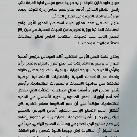
جورج داود خازن الغرفة، وليد حورية عضو مجلس ادارة الغرفة نائب
رئيس القطاع الغذائي، أدهم طباع عضو مجلس إدارة الغرفة، وعدد
من رؤساء اللجان الفرعية في القطاع الغذائي.
تناول الملتقى عدة محاور حيث استعرض المحور الأول واقع
الصناعات الغذائية ورؤية تطويرها من الجهات المعنية، في حين ركز
المحور الثاني على توجهات الحكومة لتطوير قطاع الصناعات
الغذائية والزراعية وتحديثها.
وخلال جلسة العمل الأولى للملتقى، أكد المهندس عرنوس أهمية
الحوار الذي يعبر عن التشاركية في صنع القرار واحترام وتقدير الرأي
والرأي الآخر، حيث تتواجد الوزارات والجهات الحكومية على طاولة
واحدة مع الاتحادات المهنية والفعاليات الاقتصادية الوطنية
لمناقشة سبل مواجهة التحديات والصعوبات الاقتصادية. وأوضح
رئيس مجلس الوزراء أهمية قطاع الصناعات الغذائية الذي يشكل
أحد أهم أولويات العمل الحكومي لدوره الأساسي في التنمية
الاقتصادية، مؤكداً على أن دعم الحكومة مستمر بتقديم كل
أشكال الدعم للقطاع الزراعي باعتباره أساس النهوض بالتصنيع
الزراعي من خلال تأمين المحروقات للمزارعين بسعر مدعوم، إضافة
إلى دعم مشاريع الري الحكومي ومنشآت التصنيع الزراعي، مبيناً في
هذا السياق أن الحكومة تبذل جهوداً كبيرة لتحسين واقع الطاقة،