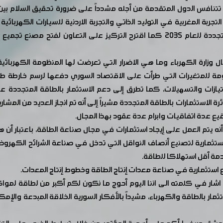
ي تتنافس الدول المتقدمة من أجله مشدداً على ضرورة تحقيق السلام بين
تجربة المغربية في التوليد الذاتي والتجربة الاردنية للسيارات الكهربا
الاقتصادي على أمل اعلان دمشق عاصمة الطاقة المتجددة للعام 2035 كما اقترح الترك
وزارة الكهرباء وما هي الاضرار التي تعرضت لها المنظومة الكهربائية
كومة للمتغيرات التي طرأت على الاقتصاد السوري دفعها لرسم خارطة ط
ات والتسهيلات، كما تطرق إلى دعم الاستثمار بالطاقة المتجددة 
الاستثمارات بالطاقة المتجددة مشيراً إلى أنه تم انجاز العديد من المشار
توقيع عدة اتفاقيات وابرام عدة عقود بهذا المجال.
ر أنه يتم العمل على إيجاد استثمارات في مجال صناعة الطاقة، باعتبار أن
تثمارية لتصنيع أنصاف النواقل التي تدخل في صناعة الشرائح الكهروضو
دمة أقل استهلاكا للطاقة.
ع استثمارية في صناعة معدات إنتاج الطاقة وخطوط إنتاج المعدات.
ي كلمته الى اننا اليوم أحوج ما نكون لكم أكبر من لطاقة لمواكبة مس
ار بالطاقة والكهرباء، مشيداً بالأفكار السورية الخلاقة المبدعة والإمك