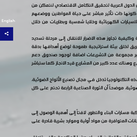
 الدول العربية لتحقيق التكامل الاقتصادي لنتمكن من
ئية كونها ذات تأثير مباشر على حياة المواطنين ووضعهم
English
يز على التعاون لفتح مصنع تجميع للسيارات الكهربائية وخلايا شمسية وبطاريات من خلال
 وكيفية تجاوز هذه الاضرار للانتقال إلى مرحلة تسديد
ريق لخلق بيئة استراتيجية طموحة لوضع أهدافها بدقة
عبر مجموعة من التشريعات اضافة لوجود صندوق دعم
يع وهناك عدد كبير من المشاريع قيد الانجاز كما ستباشر
 هذه التكنولوجيا تدخل في مجال تصنيع الألواح الضوئية،
ئية، موضحاً أن الثورة الصناعية الرابعة تحتم على كل
ارات البناء والتطور، لافتاً إلى أهمية الوصول إلى
انات المتوافرة من مواد أولية وموارد بشرية قادرة على