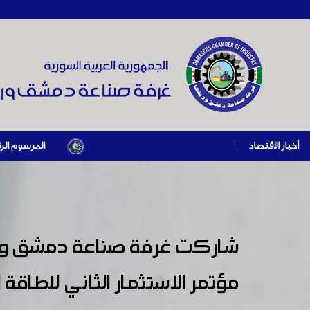
أخبار الاقتصاد
|
المرسوم الرئاسي رقم /69/ لعام 2026 .. دعم ضريبي للمنشآت المتضررة في إطار مسار التعافي الاقتصادي وإعادة تنشيط ال
شاركت غرفة صناعة دمشق وريفه
مؤتمر الاستثمار الثاني للطاق