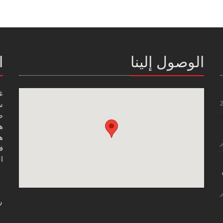
الوصول إلينا
ا
غ
س
صن
هاتف
هاتف
ر
فاك
ال
ر
ر