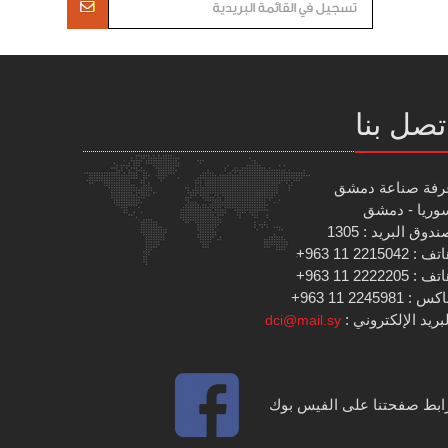
تصل بنا
رفة صناعة دمشق
وريا - دمشق
دوق البريد : 1305
 : 2215042 11 963+
 : 2222205 11 963+
س : 2245981 11 963+
بريد الإلكتروني :
dci@mail.sy
ابط صفحتنا على الفيس بوك