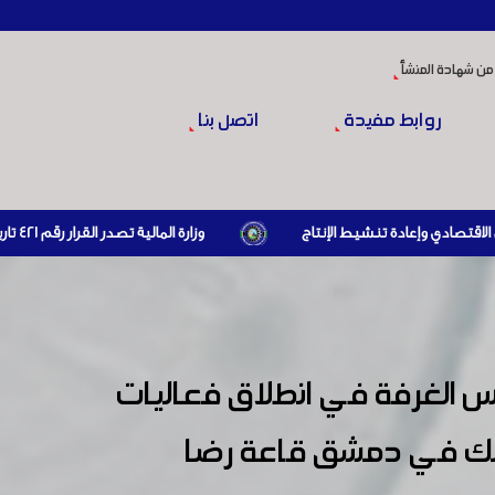
من شهادة المنشأ
روابط مفيدة
اتصل بنا
وزارة المالية تصدر القرار رقم 421 تاريخ 24/3/2026 المتضمن الزام المستوردين بإبراز براءة ذمة مالية سارية صادرة عن الهيئة العامة للضرائب والرسوم أو مديرياتها عند القيام بعمليات الاستيراد
 الغرفة في انطلاق فعاليات
 وذلك في دمشق قاعة رضا