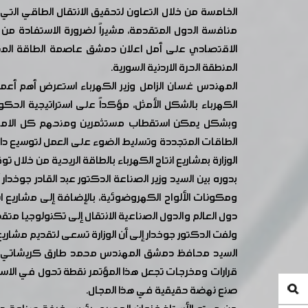
الخامسة من خلال التعاون لتحقيق الانتقال الطاقي الت
منافسة الدول المتقدمة، مشيراً لضرورة الاستفادة من ال
المنطقة الحرة الاردنية السورية.
المهندس غسان الزامل وزير الكهرباء استعرض أهم أعمال 
الكهرباء بالشكل الأمثل، مؤكداً على استراتيجية الح
وبشكل يمكن استقطاب مستثمرين ومنحهم كل الامتياز
الطاقات المتجددة وتسليط الضوء على العمل لتوسيع دائرة 
الوزارة بمشاريع انتاج الكهرباء بالطاقة الريحية من خلال 
بدوره بين السيد وزير الصناعة الدكتور عبد القادر جوخدا
ومكونات الألواح الكهروضوئية، بالإضافة إلى مشاريع اس
دول العالم والدول الصناعية الانتقال إلى تكنولوجيا متق
ولفت الدكتور جوخدار إلى أن الوزارة تسعى لتقديم مشاري
السيد محافظ دمشق المهندس محمد طارق كريشاتي اشار ف
قرارات ومخرجات تجعل هذا المؤتمر نقطة تحول في الاستثم
صنع نهضة حقيقية في هذا المجال.