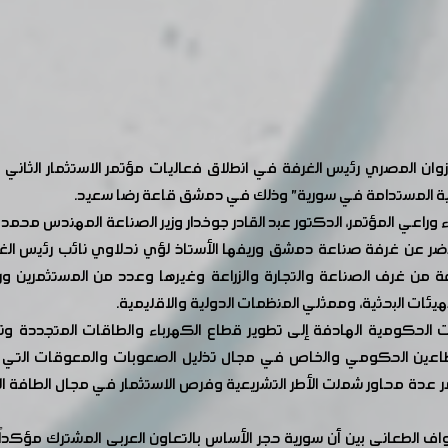
 المصري رئيس الغرفة في انطلاق فعاليات مؤتمر الاستثمار الثاني لل
نمية المستدامة في سورية" وذلك في دمشق قاعة رضا سعيد.
ء وراعي المؤتمر، الدكتور عبد القادر جوخدار وزير الصناعة المهندس
، وحضر عن غرفة صناعة دمشق وريفها الأستاذ لؤي نحلاوي نائب رئيس ا
فة من غرف الصناعة والتجارة والزراعة وغيرها وعدد من المستثمرين و
ئات البحثية، وممثلي المنظمات الدولية والاقليمية.
الحكومية الهادفة إلى تطوير قطاع الكهرباء والطاقات المتجددة وتشج
لقطاعين الحكومي والخاص في مجال تذليل الصعوبات والمعوقات التي ت
مر عدة محاور شملت الأطر التشريعية وفرص الاستثمار في مجال الطافة 
اف الطعاني بين أن سورية حجر الأساس بالتعاون العربي المشترك مؤكداً