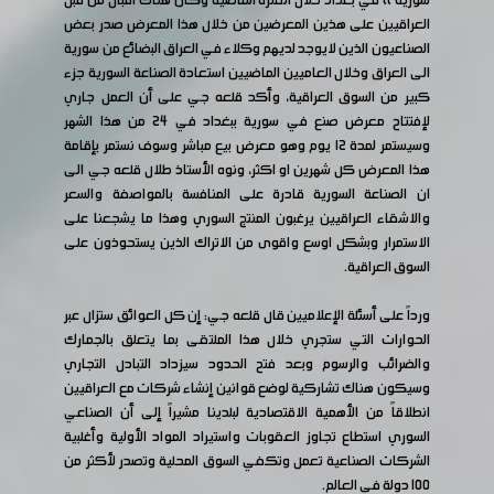
سورية )) في بغداد خلال الفترة الماضية وكان هناك اقبال من قبل
العراقيين على هذين المعرضين من خلال هذا المعرض صدر بعض
الصناعيون الذين لايوجد لديهم وكلاء في العراق البضائع من سورية
الى العراق وخلال العاميين الماضيين استعادة الصناعة السورية جزء
كبير من السوق العراقية، وأكد قلعه جي على أن العمل جاري
لإفتتاح معرض صنع في سورية ببغداد في 24 من هذا الشهر
وسيستمر لمدة ١٢ يوم وهو معرض بيع مباشر وسوف نستمر بإقامة
هذا المعرض كل شهرين او اكثر، ونوه الأستاذ طلال قلعه جي الى
ان الصناعة السورية قادرة على المنافسة بالمواصفة والسعر
والاشقاء العراقيين يرغبون المنتج السوري وهذا ما يشجعنا على
الاستمرار وبشكل اوسع واقوى من الاتراك الذين يستحوذون على
السوق العراقية.
ورداً على أسئلة الإعلاميين قال قلعه جي: إن كل العوائق ستزال عبر
الحوارات التي ستجري خلال هذا الملتقى بما يتعلق بالجمارك
والضرائب والرسوم وبعد فتح الحدود سيزداد التبادل التجاري
وسيكون هناك تشاركية لوضع قوانين إنشاء شركات مع العراقيين
انطلاقاً من الأهمية الاقتصادية لبلدينا مشيراً إلى أن الصناعي
السوري استطاع تجاوز العقوبات واستيراد المواد الأولية وأغلبية
الشركات الصناعية تعمل وتكفي السوق المحلية وتصدر لأكثر من
100 دولة في العالم.