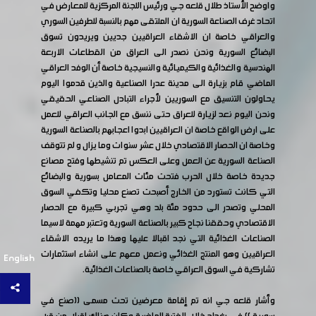
واوضح الأستاذ طلال قلعه جي ورئيس اللجنة المركزية للمعارض في
اتحاد غرف الصناعة السورية ان الملتقى مهم بالنسبة للطرفين السوري
والعراقي خاصة ان الاشقاء العراقيين جديين ويريدون تسوق
البضائع السورية ونحن نصدر الى العراق من القطاعات الاربعة
الهندسية والغذائية والكيميائية والنسيجية خاصة أن الوفد العراقي
الماضي قام بزيارة الى مدينة عدرا الصناعية والذين قدموا اليوم
يحاولون التنسيق مع السوريين لأجراء التبادل الصناعي الحقيقي
ونحن اليوم نعد لزيارة للعراق حتى ننسق مع الجانب العراقي للعمل
على ارض الواقع خاصة ان العراقيين ابدوا اعجابهم بالصناعة السورية
وخاصة ان الحصار الاقتصادي خلال عشر سنوات وما يزال و لم تتوقف
الصناعة السورية عن العمل وعلى العكس تم تنشيطها وفتح مصانع
جديدة خاصة خلال الحرب فتحت مئات المعامل بسورية والبضائع
التي كانت تستورد من الخارج أصبحت تصنع محليا وتكفي السوق
المحلي وتصدر الى حدود مئة بلد وهي تجربي كبيرة مع الحصار
الاقتصادي وحققنا نجاح كبير بالصناعة السورية وتعتبر مهمة لاسيما
الصناعات الغذائية التي نجد اقبالا عليها وهذا ما يريده الاشقاء
العراقيين وهو المنتج الغذائي ونعمل معهم على انشاء استثمارات
English
تشاركية في السوق العراقي خاصة بالصناعات الغذائية.
وأشار قلعه جي انه تم إقامة معرضين تحت مسمى ((صنع في