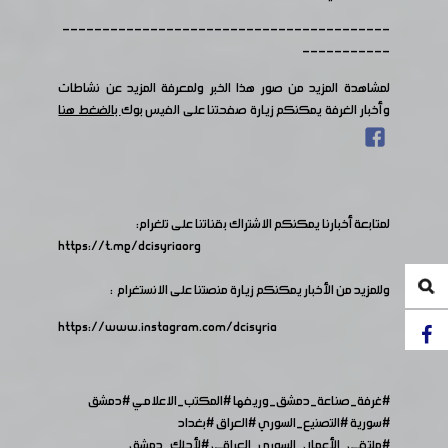
-----------------------------------------
-----------
لمشاهدة المزيد من صور هذا الخبر ولمعرفة المزيد عن نشاطات
وأخبار الغرفة يمكنكم زيارة صفحتنا على الفيس بوك
بالضغط هنا
لمتابعة أخبارنا يمكنكم الاشتراك بقناتنا على تلغرام:
https://t.me/dcisyriaorg
وللمزيد من الأخبار يمكنكم زيارة منصتنا على الانستغرام :
https://www.instagram.com/dcisyria​
#غرفة_صناعة_دمشق_وريفها
#المكتب_الاعلامي
#دمشق
#سورية
#التصنيع_السوري
#العراق
#بغداد
#ملتقى_الأعمال_السوري_العراقي
#لأجلك_دمشق