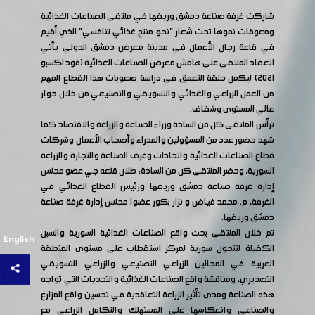
شاركت غرفة صناعة دمشق وريفها في ملتقى الـصناعات الغذائية
ومعوقات نموها تحت شعار "نحو منتج غذائي تنافسي" الذي أقيم
في قاعة رجال الأعمال في مدينة معرض دمشق الدولي يأتي
انعقاد الملتقى على هامش معرض الصناعات الغذائية (فود اكسبو
2021) ليكمل حلقة التعمق في دراسة صعوبات هذا القطاع المهم
من العمل الزراعي والغذائي والتسويقي والتصنيعي من خلال حوار
عالي المستوى وشفاف.
ترأس الملتقى كل من السادة وزراء الصناعة والزراعة والاقتصاد كما
شهد حضور عدد من المسؤولين والمدراء وأصحاب الأعمال وشركات
قطاع الصناعات الغذائية واتحادات وغرف الصناعة والتجارة والزراعة
السورية، وحضر الملتقى كل من السادة: طلال قلعه جي عضو مجلس
إدارة غرفة صناعة دمشق وريفها ورئيس القطاع الغذائي في
الغرفة، م. محمد فياض و نزار بكور عضوا مجلس إدارة غرفة صناعة
دمشق وريفها.
تم خلال الملتقى بحث واقع الصناعات الغذائية السورية والسبل
English
الكفيلة لتتحول سورية لمركز استقطاب على مستوى المنطقة
العربية في المجالين الزراعي التصنيعي والزراعي التسويقي
التصديري، ومناقشة واقع الصناعات الغذائية والتحديات التي تواجه
هذه الصناعة ومدى تأثير الزراعة التعاقدية في تحسين واقع المزارع
والصناعي وانعكاسها على المستهلك والتكامل الزراعي مع