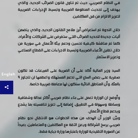
في النظام الضريبي، حيث تم تناول قانون الضرائب الجديد، والذي
يهدف إلى تحديث المنظومة الضريبية وتبسيط الإجراءات الضريبية
لتعزيز الالتزام من قبل المكلفين.
خلال الندوة تم استعراض أبرز ملامح القانون الجديد، والذي يتضمن
آليات جديدة لتحديد الضرائب اللتي ستفرض على الشركات والأفراد،
كما تم مناقشة كيفية تحسين ودعم بيئة الأعمال في سورية من
خلال تقليل الأعباء الضريبية وتبسيط الاجراءات على القطاع الصناعي
وتعزيز الاستثمار.
السيد وزير المالية أكد على أن الضريبة على المبيعات قد تكون
English
صفرية على بعض السلع التي تدعم المستهلك واعظمها لن تتجاوز ٤
بالمئة، وأن المناطق النائية ستكون لها معاملة ضريبية خاصة.
وأوضح ان الوزارة تعمل على بناء نظام ضريبي أكثر عدالة وشفافية
وبساطة وسهولة في التطبيق، إضافة إلى تعزيز تنافسيته بما يشجع
ويدعم قطاع الأعمال.
وبيّن الوزير أن الهدف من هذه الخطوات هو الانتقال نحو نظام
ضريبي يرسخ الشراكة ويعزز الثقة مع المكلفين والمتعاملين، بعيداً
عن الصورة التقليدية للوزارة باعتبارها وزارة جباية فقط.