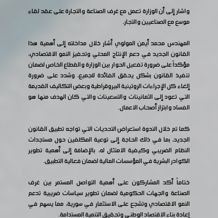
واشار إلى أن الوزارة تعمل مع غرف الصناعة والتجارة على عقد لقاء
موسع مع الصناعيين والتجار.
المهندس محمد أيمن المولوي أشار خلال مداخلته إلى أهمية هذا
القانون الجديد في دعم الإنتاج المحلي وتحفيز النمو الاقتصادي،
مؤكداً على ضرورة تفعيل الحوار بين الوزارة والقطاع الخاص لضمان
تنفيذ القانون بشكل يحقق الفائدة للجميع، وشدد على ضرورة
إلغاء كل الإجراءات الروتينية البيروقراطية وبعض التكاليف القديمة
التي تعود إلى الثمانينات والتسعينات والتي كان الهدف منها هو
الفساد وابتزاز أصحاب الاعمال.
كما تم خلال الندوة استعراض التحديات التي تواجه تطبيق القانون
الجديد، بما في ذلك الحاجة إلى توعية المكلفين حول مستجدات
النظام الضريبي وكيفية الامتثال له، بالإضافة إلى أهمية تطوير
الكوادر البشرية في المؤسسات المالية لضمان فعالية التطبيق.
ختاماً أكد المشاركون على أهمية التواصل المستمر بين غرف
الصناعة والجهات الحكومية لضمان تطوير سياسات ضريبية تدعم
النمو الاقتصادي وتشجع على الاستثمار في سورية، مما يسهم في
إعادة بناء الاقتصاد الوطني وتحقيق التنمية المستدامة.