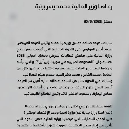
رعاها وزير المالية محمد يسر برنية
دمشق 30/8/2025
شاركت غرفة صناعة دمشق وريفها، ممثلة برئيس الغرفة المهندس
محمد أيمن المولوي، في الندوة الحوارية التي أقيمت ضمن جناح
وزارة المالية على هامش فعاليات معرض دمشق الدولي 2025
تحت عنوان: "المنظومة الضريبية في سوريا.. إلى أين؟"، والتي ترأسه
و رعاها السيد وزير المالية محمد يسر برنية كما حاضر فيها كل من
السادة : محمد الشاعر و محمد خضر السيد احمد و هيثم العجلاني.
وشارك في الندوة كل من السادة: عبدالله الزايد أمين سر الغرفة،
أدهم الطباع خازن الغرفة، د. رضوان عابدين و أسامة النن عضوا
مجلس الإدارة، ومحمود المفتي نائب رئيس القطاع الكيميائي.
((قمة سعادتنا.. ان نرفع الظلم عن مواطن سوري ونرد له حقه))
( نحن لسنا وزارة جباية نحن وزارة تنمية ودعم للإقتصاد الوطني )
هي احدى الشعارات التي عرضتها وزارة المالية ضمن الندوة التي
تأتي في إطار سعي الحكومة السورية لتعزيز الشفافية والكفاءة