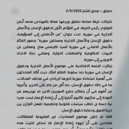
دمشق - فندق الشام 2/11/2025
شاركت غرفة صناعة دمشق وريفها ممثلة بالمهندس محمد أيمن
المولوي رئيس الغرفة، في المؤتمر الأول لحقوق الإنسان والأعمال
التجارية في سورية، تحت عنوان "من الأنقاض إلى المسؤولية:
حقوق الإنسان والأعمال التجارية ومستقبل سورية" بحضور القائم
بالأعمال الالماني في سورية السيد كليمنس هاخ، وممثلين عن
الجهات الحكومية والمنظمات الدولية، وممثلي بعثة الاتحاد
الاوروبي إلى سورية.
تركزت الجلسة الافتتاحية على موضوع الأعمال التجارية وحقوق
الإنسان في سورية بعد سقوط النظام البائد، حيث أكد المتحدثون
على أهمية استعادة سورية لدورها الريادي في مختلف المجالات،
بما في ذلك حقوق الإنسان، بعد أقل من عام على التحرير، وأعربوا
عن أملهم في أن يتمكن جميع السوريين الذين تم تهجيرهم من
العودة إلى منازلهم، لكنهم أشاروا إلى أن إعادة الإعمار ليست مجرد
نية حسنة بل تتطلب سياسات قانونية وتنظيمية تضمن التوازن بين
حرية السوق وحماية حقوق الإنسان.
كما تم تناول موضوع المصادرات غير المشروعة للممتلكات،
مشددين على أن جهود إعادة الإعمار قد تستغل لتثبيت هذه