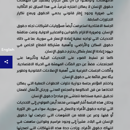
الانتهاكات، وأوضحوا أن أي عمل تجاري يستفيد من انتهاكات
حقوق الإنسان لا يمكن اعتباره شرعياً، في هذا السياق تم التأكيد
على ضرورة وجود إطار قانوني يحمي الحقوق ويمنع تكرار
التجاوزات السابقة.
الجلسة الافتتاحية استعرضت أيضاً مسؤوليات الشركات تجاه حقوق
الإنسان، وضرورة الالتزام بالقوانين والمعايير الدولية، وتمت مناقشة
التحديات التي تواجه عملية إعادة الإعمار في سورية، بما في ذلك
حقوق السكن والأراضي، وأهمية مشاركة القطاع الخاص في
English
جهود إعادة الإعمار بشكل يحترم حقوق الإنسان.
كما تم تسليط الضوء على التحديات البيئية وتأثيرها على
المجتمعات، فضلاً عن دور الفئات المهمشة في الحياة الاقتصادية.
وأكدت الجلسات الفرعية على أهمية الإصلاحات القانونية وتطوير
بيئة عمل قائمة على حقوق الإنسان.
واختتم المؤتمر بجلسة حوارية تناولت الخطوات العملية التي يمكن
اتخاذها من قبل الحكومة والمجتمع المدني ورجال الأعمال لضمان
تحقيق تنمية مستدامة تتماشى مع مبادئ حقوق الإنسان.
وخلال هذه الجلسة أشار المهندس محمد أيمن المولوي إلى التحديات
التي تواجه حقوق الأفراد والعمال في سورية، سواء في ظل الثورة
أو قبلها، وعبر عن قلقه من التشوهات التي تعرضت لها حقوق
الإنسان في البلاد، مشيراً إلى وجود مراسيم وقوانين ساهمت في
انتهاك حقوق الأفراد، وزادت حدة هذه الانتهاكات التي اصدرتها