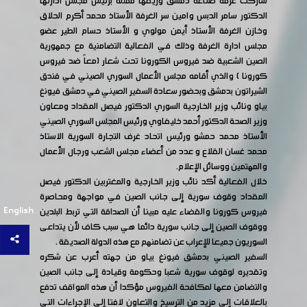
شاركت غرفة صناعة دمشق وريفها ممثلة برئيس مجلس ادارتها
الدكتور سامر الدبس وامين سر الغرفة الأستاذ محمد أكرم الحلاق
وخازن الغرفة الأستاذ أيمن مولوي و الأستاذ حسام الطير عضو
مجلس ادارة الغرفة وذلك في الفعالية التضامنية مع جمهورية
الصين الشعبية ضد فيروس الكورونا تحت شعار (معاً ضد فيروس
كورونا ) والذي أقامه مجلس الأعمال السوري الصيني في فندق
الشيراتون بدمشق وبحضور سعادة السفير الصيني في دمشق فيونغ
بياو ونائب وزير الخارجية السوري الدكتور فيصل المقداد ومعاون
وزير الصحة الدكتور أحمد خليفاوي ورئيس المجلس السوري الصيني
الأستاذ محمد حمشو ورئيس اتحاد غرف التجارة السورية الاستاذ
محمد غسان القلاع و عدد من أعضاء مجلس الشعب ورجال الأعمال
والمهتمين ووسائل الإعلام.
خلال الفعالية أكد نائب وزير الخارجية والمغتربين الدكتور فيصل
المقداد وقوف سورية إلى جانب الصين في مواجهة ومحاصرة
English
فيروس كورونا والقضاء عليه مبينا أن الصداقة التي تربط البلدين
ووقوف الصين إلى جانب سورية دائما هي سبب كاف لأن يتداعى
السوريون جميعا للإعراب عن تضامنهم مع هذه الدولة الصديقة .
السفير الصيني بدمشق فيونغ بياو من جهته أعرب عن شكره
وتقديره لوقوف سورية شعبا وحكومة وقيادة إلى جانب الصين
والتضامن معها لمكافحة الفيروس مؤكدا أن هذه المواقف تدفع
بالعلاقات إلى مزيد من الترسيخ والتعاون لافتا إلى الإجراءات التي