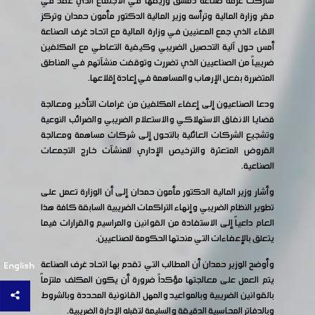
شاركت غرفة صناعة دمشق وريفها في الاجتماع الذي عقد في
مقر وزارة المالية وترأسه وزير المالية الدكتور مأمون حمدان وتركز
اللقاء الذي جمع المعنيين في وزارة المالية مع اتحاد غرف الصناعة
أمس حول آلية التحصيل الضريبي وكيفية التعاطي مع المكلفين
ضريبياً من الصناعيين الذي تضررت وتوقفت منشآتهم في المناطق
المتضررة بفعل الإرهاب والمساهمة في إعادة إقلاعها.
ودعا الصناعيون إلى إعفاء المكلفين من غرامات التأخير ومعالجة
قضايا الانفاق الاستهلاكي والاستعلام الضريبي والضرائب النوعية
وتشجيع الشركات العائلية بالتحول إلى شركات مساهمة ومعالجة
القروض المتعثرة والترخيص الإداري للمنشآت خارج التجمعات
الصناعية.
وأشار وزير المالية الدكتور مأمون حمدان إلى أن الوزارة تعمل على
تطوير النظام الضريبي وإنهاء التراكمات الضريبية السابقة كافة هذا
العام داعياً إلى الاستفادة من القوانين والمراسيم والقرارات فيما
يتعلق بالإعفاءات التي منحتها الحكومة للصناعيين.
وأوضح الوزير حمدان أن المطالب التي تقدم بها اتحاد غرف الصناعة
English
يتم العمل على معالجتها مؤكداً ضرورة أن يكون المكلف ملتزماً
بالقوانين الضريبية وبالمواعيد والمهل القانونية المحددة وبالشروط
وبالدفاتر المحاسبية الدقيقة والسليمة لتقبله الإدارة الضريبية.