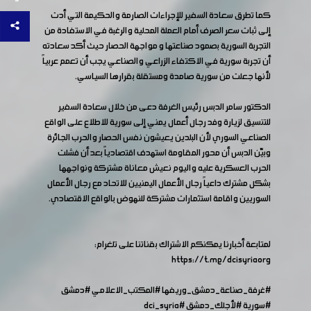
كما تطرق سعادة السفير للإجراءات الصارمة والحكيمة التي أدت
إلى ثبات سعر الصرف أمام العملة المحلية والرغبة في الاستفادة من
التجربة السورية بصمود صناعتها و مواجهة الحصار حيث أكد سعادته
أن تجربة سورية في الاكتفاء الزراعي والصناعي يجب أن تعمم عربياً
لأنها جعلت من سورية صامدة ومستقلة بقرارها السياسي.
الدكتور سامر الدبس رئيس الغرفة دعى من خلال سعادة السفير
للتنسيق لزيارة وفد رجال أعمال يمني إلى سورية للاطلاع على الواقع
الصناعي السوري لأن البلدين يعيشون نفس الحصار والحرب الجائرة
وبيّن الدبس أن محور المقاومة استهدف اقتصادياً بعد أن فشلت
الحرب العسكرية عليه واليوم نعيش معاناة مشتركة ونواجهها
بشكل مشترك داعياً رجال الأعمال اليمنيين للاتحاد مع رجال الأعمال
السوريين واقامة استثمارات مشتركة للنهوض بالواقع الاقتصادي.
لمتابعة أخبارنا يمكنكم الاشتراك بقناتنا على تلغرام:
https://t.me/dcisyriaorg
#غرفة_صناعة_دمشق_وريفها
#المكتب_الاعلامي
#دمشق
#سورية
#لأجلك_دمشق
#dci_syria