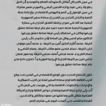
في سبيل كسر كل أشكال الاستهداف المنظم والموجه و لأن الحق
يعلو ولا يعلى عليه يواجه الشعبين اليمني والسوري مصير مشترك
في سبيل الوصول إلى النصر والنهوض الاقتصادي، ولإعادة عجلة
التنمية والتبادل التجاري بين البلدين زار سعادة سفير الجمهورية
اليمنية عبد الله علي صبري يرافقه الملحق التجاري في سفارة
الجمهورية اليمنية محمد حميد حميد عمر مقر غرفة صناعة دمشق
وريفها وكان في استقباله رئيس غرفة صناعة دمشق وريفها
الدكتور سامر الدبس وكل من السادة لؤي نحلاوي نائب رئيس
الغرفة ، محمد أكرم الحلاق أمين سر الغرفة ، م. محمد أيمن مولوي
خازن الغرفة ، حسام عابدين عضو مكتب الغرفة ، عصام الشامي و
حسام الطير و م. محمد فياض أعضاء مجلس الغرفة. وبحضور مصان
نحاس امين سر الغرفة التجارية الإيرانية السورية و أ. خلدون دادو مدير
عام غرفة صناعة دمشق وريفها.
تناول الاجتماع الحديث حول الوضع الاقتصادي في البلدين تحت وقع
الحرب الظالمة كما قدم سعادة السفير لمحة عن الحرب العسكرية
والإجراءات والعقوبات الاقتصادية التي مورست على اليمن التي
أدت إلى تراجع عجلة التنمية وفقدان حوامل الطاقة وتراجع الحركة
الصناعية بشكل كبير وما قابلها من صمود وتكافل والتحام بين
القيادة والشعب حتى أصبحت اليوم على مشارف النصر.
English