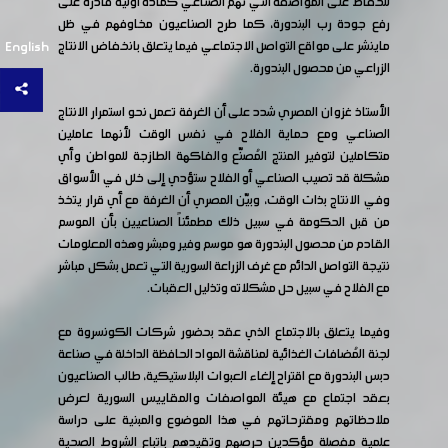
للحفاظ على المواصفة التي تهم الصناعي كمادة أولية قادرة على
رفع جودة رب البندورة، كما طرح الصناعيون مخاوفهم في ظل
ماينشر على مواقع التواصل الاجتماعي فيما يتعلق بانخفاض الانتاج
English
الزراعي من محصول البندورة.
الأستاذ غزوان المصري شدد على أن الغرفة تعمل نحو استمرار الانتاج
الصناعي ومع حماية الفلاح في نفس الوقت لأنهما عاملين
متكاملين لتوفير المنتج المُصنّع والفاكهة الطازجة للمواطن وأي
مشكلة قد تصيب الصناعي أو الفلاح ستؤدي إلى خلل في الأسواق
وفي الانتاج بذات الوقت، وبيّن المصري أن الغرفة مع أي قرار يتخذ
من قبل الحكومة في سبيل ذلك مطمئناً الصناعيين بأن الموسم
القادم من محصول البندورة هو موسم وفير ومبشر وهذه المعلومات
نتيجة التواصل الدائم مع غرف الزراعة السورية التي تعمل بشكل مباشر
مع الفلاح في سبيل حل مشكلاته وتذليل العقبات.
وفيما يتعلق بالاجتماع الذي عقد بحضور شركات الكونسروة مع
لجنة المُضافات الغذائية لمناقشة المواد الحافظة الداخلة في صناعة
دبس البندورة مع اقتراح إلغاء العبوات البلاستيكية، طالب الصناعيون
بعقد اجتماع مع هيئة المواصفات والمقاييس السورية لعرض
ملاحظاتهم ومقترحاتهم في هذا الموضوع والمبنية على دراسة
علمية مفصلة مؤكدين حرصهم وتقيدهم باتباع الشروط الصحية