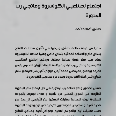
اجتماع لصناعيي الكونسروة ومنتجي رب
البندورة
دمشق 22/8/2024
سعيا من غرفة صناعة دمشق وريفها في تأمين مدخلات الانتاج
بشكل عام والصناعة الغذائية بشكل خاص ومنها صناعة الكونسروة
عقد في مقر غرفة صناعة دمشق وريفها اجتماع لصناعيي
الكونسروة ومنتجي رب البندورة برئاسة الاستاذ غزوان المصري رئيس
الغرفة وبحضور المهندس محمد أيمن مولوي أمين سر الغرفة و سامر
شولح رئيس لجنة الكونسروة وعدد من صناعيي الكونسروة.
ناقش الحضور واقع صناعة رب البندورة في ظل ارتفاع سعر البندورة
الطازجة في السوق المحلي من ناحية و مدى توفرها بالجودة
المطلوبة لهذه الصناعة وفترات تدفقها من الأراضي الزراعية من
ناحية ثانية. واستعرض المجتمعون كيفية تغير نوع وجودة البندورة
حسب عمليات الري والموسم المطري وعوامل أخرى يحتاجها الفلاح