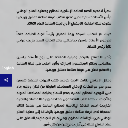
سعياً لتقديم الدعم للطاقة الإنتاجية للمطابع وحماية المنتج الوطني
ترأس الأستاذ حسام عابدين عضو مكتب غرفة صناعة دمشق وريفها
مشرف لجنة الطباعة، الاجتماع الأول للجنة الطباعة للعام 2020.
حيث تم انتخاب السيدة ريما العمري رئيساً للجنة الطباعة خلفاً
للمرحوم الأستاذ ياسين صالحاني، وتم انتخاب السيد طريف عرابي
نائباً لرئيس اللجنة.
وبُدِءَ الاجتماع بالترحم وقراءة الفاتحة على روح الأستاذ ياسين
صالحاني وذكر المجتمعون انجازاته وأثره الطيب في لجنة الطباعة
English
وكعضو فعال في غرفة صناعة دمشق وريفها.
وخلال الاجتماع طالبت اللجنة بتوجيه كتب للجهات المعنية تتضمن
عدم منح موافقات لإدخال المصاحف الملونة من لبنان وذلك بناء
على التوجيه للمطابع المحلية بعدم السماح بطباعة المصاحف الملونة
والأجندات. كما طالب المجتمعون بمخاطبة وزارة الاقتصاد والتجارة
الخارجية لدعم الطاقة الإنتاجية للمطابع العاملة في طباعة التنك
المسجلة لدى غرفة صناعة دمشق وريفها بالإضافة إلى حماية المنتج
الوطني من إنتاج التنك المطبوع. وفي ختام الاجتماع تم الاتفاق على
عقد اجتماع للجنة في أول يوم إثنين من كل شهر.