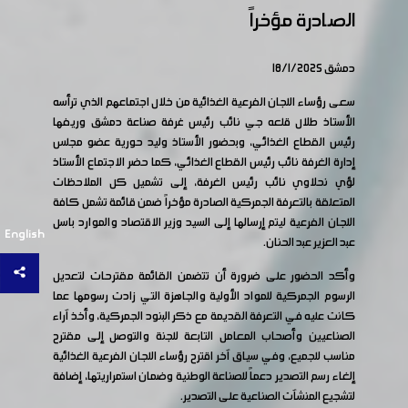
الصادرة مؤخراً
دمشق 18/1/2025
سعى رؤساء اللجان الفرعية الغذائية من خلال اجتماعهم الذي ترأسه
الأستاذ طلال قلعه جي نائب رئيس غرفة صناعة دمشق وريفها
رئيس القطاع الغذائي، وبحضور الأستاذ وليد حورية عضو مجلس
إدارة الغرفة نائب رئيس القطاع الغذائي، كما حضر الاجتماع الأستاذ
لؤي نحلاوي نائب رئيس الغرفة، إلى تشميل كل الملاحظات
المتعلقة بالتعرفة الجمركية الصادرة مؤخراً ضمن قائمة تشمل كافة
اللجان الفرعية ليتم إرسالها إلى السيد وزير الاقتصاد والموارد باسل
English
عبد العزير عبد الحنان.
وأكد الحضور على ضرورة أن تتضمن القائمة مقترحات لتعديل
الرسوم الجمركية للمواد الأولية والجاهزة التي زادت رسومها عما
كانت عليه في التعرفة القديمة مع ذكر البنود الجمركية، وأخذ آراء
الصناعيين وأصحاب المعامل التابعة للجنة والتوصل إلى مقترح
مناسب للجميع، وفي سياق آخر اقترح رؤساء اللجان الفرعية الغذائية
إلغاء رسم التصدير دعماً للصناعة الوطنية وضمان استمراريتها، إضافة
لتشجيع المنشآت الصناعية على التصدير.