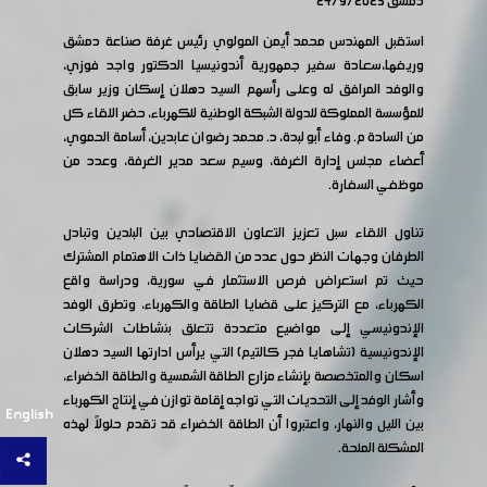
دمشق 24/9/2025
استقبل المهندس محمد أيمن المولوي رئيس غرفة صناعة دمشق
وريفها،سعادة سفير جمهورية أندونيسيا الدكتور واجد فوزي،
والوفد المرافق له وعلى رأسهم السيد دهلان إسكان وزير سابق
للمؤسسة المملوكة للدولة الشبكة الوطنية للكهرباء، حضر اللقاء كل
من السادة م. وفاء أبو لبدة، د. محمد رضوان عابدين، أسامة الحموي،
أعضاء مجلس إدارة الغرفة، وسيم سعد مدير الغرفة، وعدد من
موظفي السفارة.
تناول اللقاء سبل تعزيز التعاون الاقتصادي بين البلدين وتبادل
الطرفان وجهات النظر حول عدد من القضايا ذات الاهتمام المشترك
حيث تم استعراض فرص الاستثمار في سورية، ودراسة واقع
الكهرباء، مع التركيز على قضايا الطاقة والكهرباء، وتطرق الوفد
الإندونيسي إلى مواضيع متعددة تتعلق بنشاطات الشركات
الإندونيسية (تشاهايا فجر كالتيم) التي يرأس ادارتها السيد دهلان
اسكان والمتخصصة بإنشاء مزارع الطاقة الشمسية والطاقة الخضراء،
وأشار الوفد إلى التحديات التي تواجه إقامة توازن في إنتاج الكهرباء
English
بين الليل والنهار، واعتبروا أن الطاقة الخضراء قد تقدم حلولاً لهذه
المشكلة الملحة.