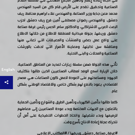
في اتجاه إعادة إعمار وتأهيل التجمع الصناعي في منطقة القدم
الصناعية وتحقيق تقدم على الأرض قام كل من السيد المهندس
محمد معن جذبة وزير الصناعة، والمهندس علاء ابراهيم محافظ ريف
دمشق، والمهندس رضوان مصطفى أمين فرع ريف دمشق لحزب
البعث العربي الاشتراكي، والدكتور سامر الدبس رئيس غرفة صناعة
دمشق وريفها، بجولة ميدانية للمنطقة للاطلاع من خلالها الاطلاع
على واقع عمل بعض والمنشآت والمعيقات التي تعاني منها
ومناقشة سبل تذليلها، ومعاينة الأضرار التي لحقت بالورشات
الصناعية والمحلات والبنى التحتية.
تأتي هذه الجولة ضمن سلسلة زيارات لعديد من المناطق الصناعية،
English
خلال الزيارة اسمع الوفد لمطالب الصناعيين الذين طالبوا بتكثيف
الجهود ومساعدتهم على العودة للعمل كون الصناعات هي مصدر
اقتصادي يعود بالنفع لهم بشكل خاص، وللاقتصاد الوطني بشكل
عام.
كما طالبوا بتأمين الكهرباء وتأهيل الطرق والشوارع وتأمين الحماية
بالتعاون مع الجهات المختصة وبدء عودة الصناعيين إلى معاملهم
لترميمها وبدء تشغيلها، واتخاذ الخطوات التنفيذية على أمل أن
تتحرك عجلة إعادة الانتاج بأسرع وقت.
#غرفة_صناعة_دمشق_وريفها
/
#المكتب_الاعلامي