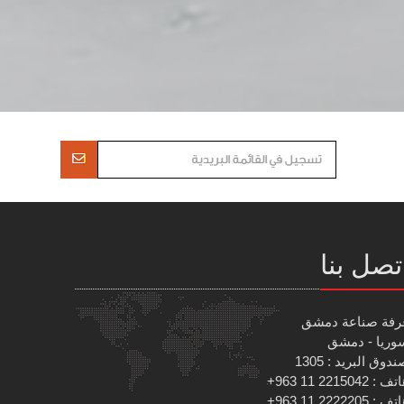
تصل بنا
رفة صناعة دمشق
وريا - دمشق
دوق البريد : 1305
 : 2215042 11 963+
 : 2222205 11 963+