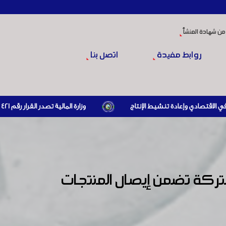
من شهادة المنشأ
روابط مفيدة
اتصل بنا
وزارة المالية تصدر القرار رقم 421 تاريخ 24/3/2026 المتضمن الزام المستوردين بإبراز براءة ذمة مالية سارية صادرة عن الهيئة العامة للضرائب والرسوم أو مديرياتها عند القيام بعمليات الاستيراد
تركة تضمن إيصال المنتجات