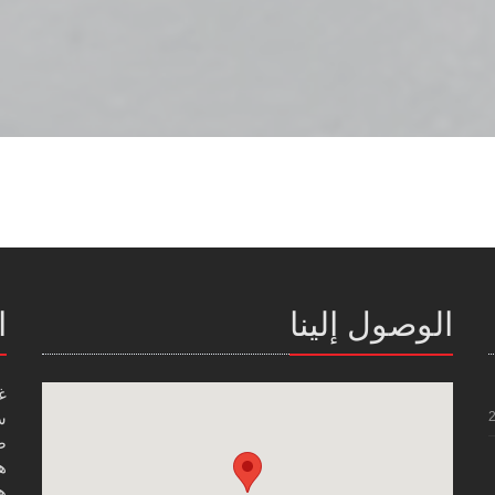
الوصول إلينا
ا
غ
س
صن
هاتف
هاتف