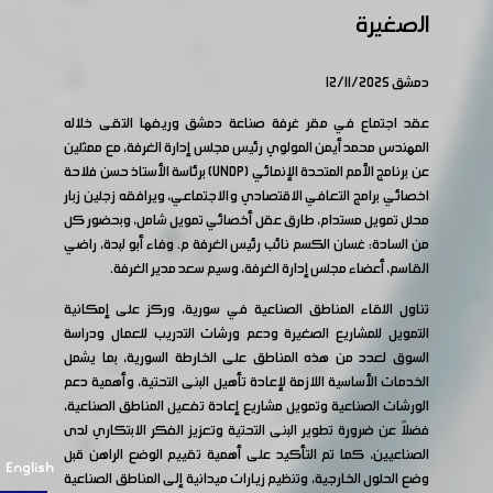
الصغيرة
دمشق 12/11/2025
عقد اجتماع في مقر غرفة صناعة دمشق وريفها التقى خلاله
المهندس محمد أيمن المولوي رئيس مجلس إدارة الغرفة، مع ممثلين
عن برنامج الأمم المتحدة الإنمائي (UNDP) برئاسة الأستاذ حسن فلاحة
اخصائي برامج التعافي الاقتصادي والاجتماعي، ويرافقه زجلين زبار
محلل تمويل مستدام، طارق عقل أخصائي تمويل شامل، وبحضور كل
من السادة: غسان الكسم نائب رئيس الغرفة م. وفاء أبو لبدة، راضي
القاسم، أعضاء مجلس إدارة الغرفة، وسيم سعد مدير الغرفة.
تناول اللقاء المناطق الصناعية في سورية، وركز على إمكانية
التمويل للمشاريع الصغيرة ودعم ورشات التدريب للعمال ودراسة
السوق لعدد من هذه المناطق على الخارطة السورية، بما يشمل
الخدمات الأساسية اللازمة لإعادة تأهيل البنى التحتية، وأهمية دعم
الورشات الصناعية وتمويل مشاريع إعادة تفعيل المناطق الصناعية،
فضلاً عن ضرورة تطوير البنى التحتية وتعزيز الفكر الابتكاري لدى
الصناعيين، كما تم التأكيد على أهمية تقييم الوضع الراهن قبل
English
وضع الحلول الخارجية، وتنظيم زيارات ميدانية إلى المناطق الصناعية