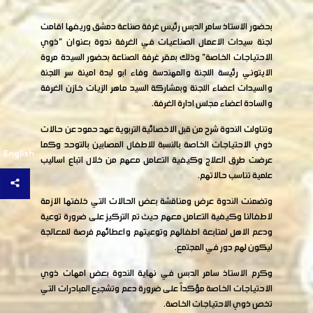
بحضور الاستاذ سامر الدبس رئيس غرفة صناعة دمشق وريفها اقامت
لجنة سيدات الاعمال الصناعيات في الغرفة ندوة بعنوان "ذوي
الاحتياجات الخاصة" وذلك بمقر غرفة الصناعة بحضور السيدة مروة
الايتوني رئيسة اللجنة والمهندسة وفاء ابو لبدة امينة سر اللجنة
والسيدات اعضاء اللجنة وبمشاركة السيد ماهر الزيات خازن الغرفة
والسادة اعضاء مجلس ادارة الغرفة.
وتناولت الندوة شرح من قبل الاخصائية التربوية عهد حمود عن حالات
ذوي الاحتياجات الخاصة بالنسبة للاطفال المصابين بالتوحد وكما
English
عرضت طرق العلاج وكيفية التعامل معهم من خلال اتباع اساليب
علمية تناسب حالاتهم.
وتضمنت الندوة عرض ومناقشة بعض الحالات التي خلفتها الازمة
لاطفالنا وكيفية التعامل معهم حيث تم التركيز على ضرورة توعية
ودعم الاهل لمتابعة اطفالهم وتوعيتهم واعطائهم فرصة للمعالجة
ليكون لهم دور في المجتمع.
وكرم الاستاذ سامر الدبس في نهاية الندوة بعض امهات ذوي
الاحتياجات الخاصة مؤكداً على ضرورة دعم وتشجيع المبادرات التي
تخص ذوي الاحتياجات الخاصة.