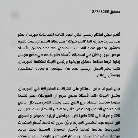
دمشق 2/7/2022
أقيم حفل افتتاح رسمي خلال اليوم الثالث لفعاليات مهرجان صنع
في سورية بدورته ١٣٨ "الخير خيرك " في صالة الجلاء الرياضية بالمزة
بدمشق بحضور عضو المكتب التنفيذي لمحافظة دمشق الأستاذ
فيصل سرور وكان في استقباله الأستاذ طلال قلعه جي عضو مجلس
إدارة غرفة صناعة دمشق وريفها ورئيس اللجنة المنظمة للمهرجان،
كما حضر الحفل الرسمي عدد من المهتمين والسادة الصناعيين
ووسائل الإعلام.
جال ضيوف حفل الافتتاح على الشركات المشاركة في المهرجان،
وخلال الجولة اكد الأستاذ فيصل سرور ان المهرجان اصبح تقليدا
سنويا بمناسبة الاعياد لزرع الفرح على وجوه الناس في ظل الوضع
الاقتصادي الصعب وذلك من خلال تخفيض الاسعار بنسبة تصل الى
٢٠% واحيانا الى ٣٠% داعيا كل المواطنين لزيارة المعرض والتسوق
قبل قدوم عيد الاضحى المبارك وبيّن سرور انه لاحظ أسعار المنتجات
المعروضة مناسبة قياسا بأسعار الاسواق المحلية حيث يوجد
فروقات كبيرة ما بينها وبين اسعار المهرجان. واوضح سرور ان هدف