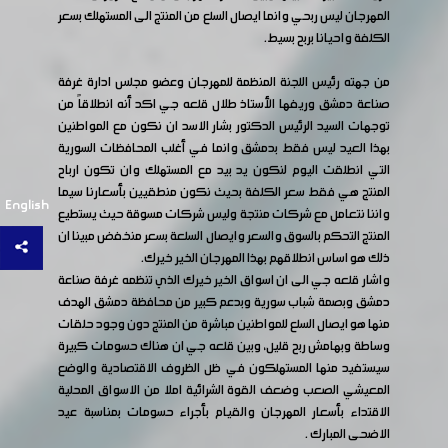
المهرجان ليس ربحي وانما ايصال السلع من المنتج الى المستهلك بسعر
الكلفة واحيانا بربح بسيط.
من جهته رئيس اللجنة المنظمة للمهرجان وعضو مجلس ادارة غرفة
صناعة دمشق وريفها الأستاذ طلال قلعه جي اكد أنه انطلاقاً من
توجهات السيد الرئيس الدكتور بشار الاسد ان نكون مع المواطنين
بهذا العيد ليس فقط بدمشق وانما في أغلب المحافظات السورية
التي انطلقت اليوم لنكون يد بيد مع المستهلك وان تكون ارباح
المنتج هي فقط سعر الكلفة بحيث نكون منطقيين بأسعارنا سيما
English
واننا نتعامل مع شركات منتجة وليس شركات مسوقة حيث يستطيع
المنتج التحكم بالسوق والسعر وايصال السلعة بسعر منخفض مبينا ان
ذلك هو اساس انطلاقهم بهذا المهرجان الخير خيرك.
واشار قلعه جي الى ان اسواق الخير خيرك الذي تنظمه غرفة صناعة
دمشق وبصمة شباب سورية وبدعم كبير من محافظة دمشق الهدف
منها هو ايصال السلع للمواطنين مباشرة من المنتج دون وجود حلقات
وساطة وبهامش ربح قليل، وبين قلعه جي ان هناك حسومات كبيرة
سيستفيد منها المستهلكون في ظل الظروف الاقتصادية والوضع
المعيشي الصعب وضعف القوة الشرائية املا من الاسواق المحلية
الاقتداء بأسعار المهرجان والقيام بأجراء حسومات بمناسبة عيد
الاضحى المبارك .