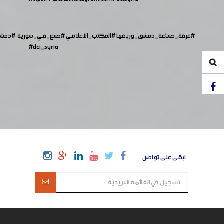
#غرفة_صناعة_دمشق_وريفها
#المكتب_الاعلامي
#صنع_في_سورية
#دمش
#dci_syria
ابقى على تواصل