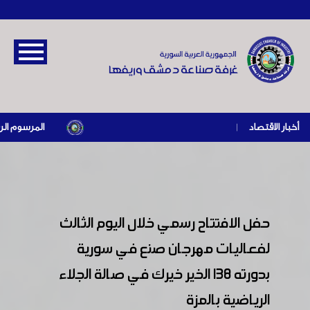
أخبار الاقتصاد
|
المرسوم الرئاسي رقم /69/ لعام 2026 .. دعم ضريبي للمنشآت المتضررة 
حفل الافتتاح رسمي خلال اليوم الثالث
لفعاليات مهرجان صنع في سورية
بدورته ١٣٨ الخير خيرك في صالة الجلاء
الرياضية بالمزة