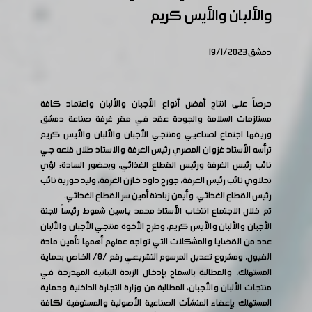
والألبان والأيس كريم
دمشق 19/1/2023
حرصاً على انتاج أفضل أنواع الأجبان والألبان واعتماد كافة
مستلزمات السلامة والجودة عقد في مقر غرفة صناعة دمشق
وريفها اجتماع لصناعيي ومنتجي الأجبان والألبان والأيس كريم
ترأسه الأستاذ غزوان المصري رئيس الغرفة والاستاذ طلال قلعه جي
نائب رئيس الغرفة ورئيس القطاع الغذائي، وبحضور السادة: لؤي
نحلاوي نائب رئيس الغرفة، جورج داود خازن الغرفة، وليد حورية نائب
رئيس القطاع الغذائي، وأيمن زبادنة أمين سر القطاع الغذائي.
تم خلال الاجتماع انتخاب الأستاذ محمد ياسين شموط رئيساً للجنة
الأجبان والألبان والأيس كريم، وطرح الأخوة منتجي الأجبان والألبان
عدد من القضايا والمشكلات التي تواجه عملهم أهمها تأمين مادة
الفيول، ومشروع تعديل المرسوم التشريعي رقم /8/ الخاص بحماية
المستهلك، والمطالبة بالسماح بإدخال الزبدة النباتية المهدرجة في
منتجات الألبان والأجبان، المطالبة من وزارة التجارة الداخلية وحماية
المستهلك بإعفاء المنشآت الصناعية الأصولية والمستوفية لكافة