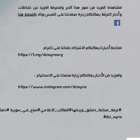
لمشاهدة المزيد من صور هذا الخبر ولمعرفة المزيد عن نشاطات
وأخبار الغرفة يمكنكم زيارة صفحتنا على الفيس بوك
بالضغط هنا
لمتابعة أخبارنا يمكنكم الاشتراك بقناتنا على تلغرام:
https://t.me/dcisyriaorg
وللمزيد من الأخبار يمكنكم زيارة منصتنا على الانستغرام :
https://www.instagram.com/dcisyria​
#غرفة_صناعة_دمشق_وريفها
#المكتب_الاعلامي
#صنع_في_سورية
#دمش
#dci_syria