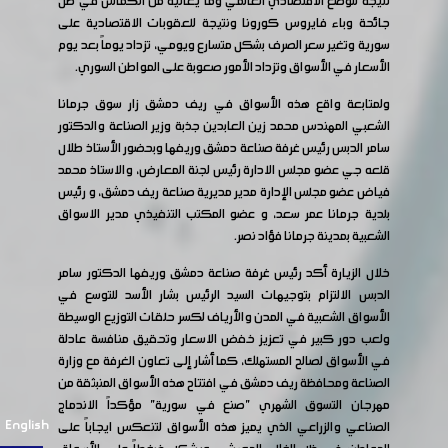
نتيجة للوضع الاقتصادي العالمي وما يعانيه من انكماش في ظل
جائحة وباء فايروس كورونا ونتيجة للعقوبات الاقتصادية على
سورية وتغير سعر الصرف بشكل متسارع ويومي، تزداد يوماً بعد يوم
الأسعار في الأسواق وتزداد الأمور صعوبة على المواطن السوري.
ولمتابعة واقع هذه الأسواق في ريف دمشق زار سوق جرمانا
الشعبي المهندس محمد زين العابدين جذبة وزير الصناعة والدكتور
سامر الدبس رئيس غرفة صناعة دمشق وريفها وبحضور الأستاذ طلال
قلعه جي عضو مجلس الادارة رئيس لجنة المعارض، والاستاذ محمد
فياض عضو مجلس الإدارة مدير مديرية صناعة ريف دمشق، و رئيس
بلدية جرمانا عمر سعد، و عضو المكتب التنفيذي مدير الاسواق
الشعبية بمدينة جرمانا فؤاد نصر.
خلال الزيارة أكد رئيس غرفة صناعة دمشق وريفها الدكتور سامر
الدبس الالتزام بتوجيهات السيد الرئيس بشار الأسد للتوسع في
الأسواق الشعبية في المدن والأرياف لكسر حلقات التوزيع الوسيطة
ولعب دور كبير في تعزيز خفض الاسعار وتحقيق منافسة عادلة
في الأسواق لصالح المستهلك، كما أشار إلى تعاون الغرفة مع وزارة
الصناعة ومحافظة ريف دمشق في افتتاح هذه الأسواق المنبثقة من
مهرجان التسوق الشهري "صنع في سورية" مؤكداً الاندماج
English
الصناعي والزراعي الذي يميز هذه الأسواق لتنعكس ايجاباً على