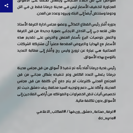
المواطن في ظل الغلاء المعيشي ويشكل ضغطاً على الأسواق
المجاورة لتخفيف الأسعار ليس في مدينة جرمانا فقط بل في التل
ودوما وستنتقل أيضاً إلى النبك ويبرود وعدد من المدن.
بدوره أشار رئيس القطاع الغذائي وعضو مجلس ادارة الغرفة الأستاذ
طلال قلعه جي إلى التدخل الايجابي بصورة جديدة من قبل الغرفة
والعمل بتوصيات البيع بأسعار المعمل والحرص على تقديم هذه
الأسعار مع الهدايا والعروض المقدمة معتبراً أن مشاركة الشركات
الصناعية هي عبارة عن ترويج وليس ربح وأشار إلى مطالبة العديد
بالتوسع بهذه الأسواق.
رئيس بلدية جرمانا أفاد بأنه تم تنفيذ 3 أسواق من قبل مجلس مدينة
جرمانا يغطي العدد الكامل وتم تنفيذه بشكل مجاني من قبل
المجتمع المحلي كتبرعات لم يتم دفع أي كلفة من قبل مجلس
المدينة، وأكد على دعم وتوجيه السيد محافظ ريف دمشق حيث تم
تخصيص آليات لنقل الخضراوات والفواكه من أراضي الفلاحين إلى
الأسواق بدون تكلفة مالية.
#غرفة_صناعة_دمشق_وريفها
/
#المكتب_الاعلامي
#dci_syria