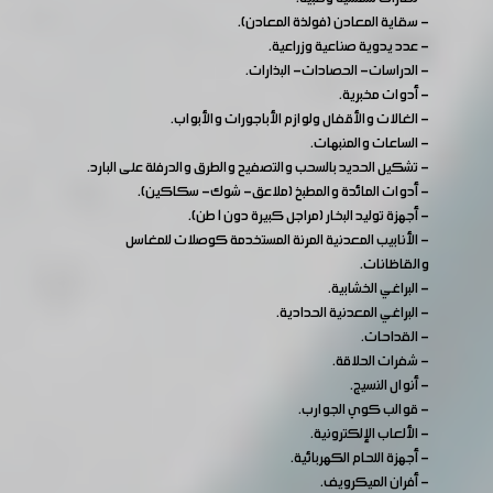
- سقاية المعادن (فولذة المعادن).
- عدد يدوية صناعية وزراعية.
- الدراسات- الحصادات- البذارات.
- أدوات مخبرية.
- الغالات والأقفال ولوازم الأباجورات والأبواب.
- الساعات والمنبهات.
- تشكيل الحديد بالسحب والتصفيح والطرق والدرفلة على البارد.
- أدوات المائدة والمطبخ (ملاعق- شوك- سكاكين).
- أجهزة توليد البخار (مراجل كبيرة دون 1 طن).
- الأنابيب المعدنية المرنة المستخدمة كوصلات للمغاسل
والقاظانات.
- البراغي الخشابية.
- البراغي المعدنية الحدادية.
- القداحات.
- شفرات الحلاقة.
- أنوال النسيج.
- قوالب كوي الجوارب.
- الألعاب الإلكترونية.
- أجهزة اللحام الكهربائية.
- أفران الميكرويف.