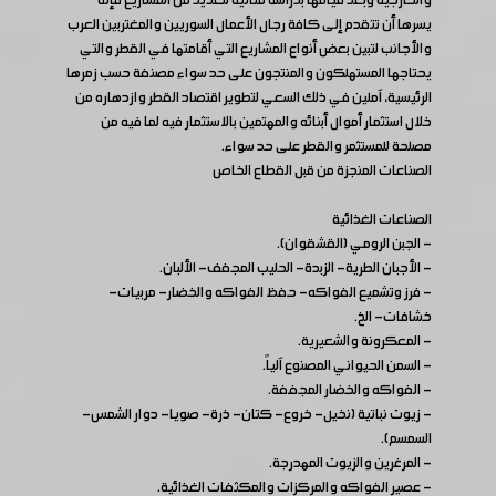
والخارجية وبعد قيامها بدراسة متأنية للعديد من المشاريع فإنه
يسرها أن تتقدم إلى كافة رجال الأعمال السوريين والمغتربين العرب
والأجانب لتبين بعض أنواع المشاريع التي أقامتها في القطر والتي
يحتاجها المستهلكون والمنتجون على حد سواء مصنفة حسب زمرها
الرئيسية، آملين في ذلك السعي لتطوير اقتصاد القطر وازدهاره من
خلال استثمار أموال أبنائه والمهتمين بالاستثمار فيه لما فيه من
مصلحة للمستثمر والقطر على حد سواء.
الصناعات المنجزة من قبل القطاع الخاص
الصناعات الغذائية
- الجبن الرومي (القشقوان).
- الأجبان الطرية- الزبدة- الحليب المجفف- الألبان.
- فرز وتشميع الفواكه- حفظ الفواكه والخضار- مربيات-
خشافات- الخ.
- المعكرونة والشعيرية.
- السمن الحيواني المصنوع آلياً.
- الفواكه والخضار المجففة.
- زيوت نباتية (نخيل- خروع- كتان- ذرة- صويا- دوار الشمس-
السمسم).
- المرغرين والزيوت المهدرجة.
- عصير الفواكه والمركزات والمكثفات الغذائية.