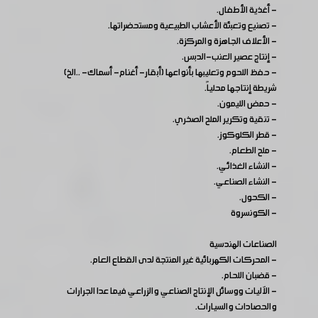
- أغذية الأطفال.
- تصنيع وتعبئة الأعشاب الطبيعية ومستحضراتها.
- الأعلاف الجاهزة والمركزة.
- إنتاج عصير العنب-الدبس.
- حفظ اللحوم وتعليبها بأنواعها (أبقار- أغنام- أسماك- ..الخ)
شريطة إنتاجها محلياً.
- حمض الليمون.
- تنقية وتكرير الملح الصخري.
- قطر الكلوكوز.
- ملح الطعام.
- النشاء الغذائي.
- النشاء الصناعي.
- الكحول.
- الكونسروة
الصناعات الهندسية
- المحركات الكهربائية غير المنتجة لدى القطاع العام.
- قضبان اللحام.
- الآليات ووسائل الإنتاج الصناعي والزراعي فيما عدا الجرارات
والحصادات والسيارات.