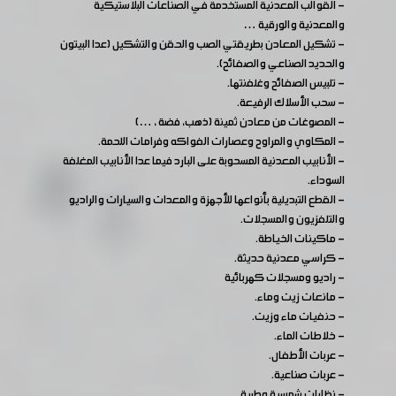
- القوالب المعدنية المستخدمة في الصناعات البلاستيكية
والمعدنية والورقية …
- تشكيل المعادن بطريقتي الصب والحقن والتشكيل (عدا البيتون
والحديد الصناعي والصفائح).
- تلبيس الصفائح وغلفنتها.
- سحب الأسلاك الرفيعة.
- المصوغات من معادن ثمينة (ذهب، فضة ، …)
- المكاوي والمراوح وعصارات الفواكه وفرامات اللحمة.
- الأنابيب المعدنية المسحوبة على البارد فيما عدا الأنابيب المغلفة
السوداء.
- القطع التبديلية بأنواعها للأجهزة والمعدات والسيارات والراديو
والتلفزيون والمسجلات.
- ماكينات الخياطة.
- كراسي معدنية حديثة.
- راديو ومسجلات كهربائية
- مانعات زيت وماء.
- حنفيات ماء وزيت.
- خلاطات الماء.
- عربات الأطفال.
- عربات صناعية.
- نظارات شمسية وطبية.