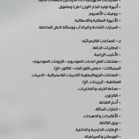
- المحركات الكهربائية ذات الحركتين للغسالات الآلية.
- أجهزة توليد البخار (الوزن 1 طن) ومافوق.
- بروفيلات الألمنيوم.
- الأجهزة السلكية واللاسلكية.
- السيارات الشاحنة والبيك آب ووسائط النقل المختلفة.
جـ- الصناعات الكيميائية:
- البطاريات الجافة.
- الأنابيب الزراعية.
- مشتقات الملح (ماءات الصوديوم- كربونات الصوديوم-
السيليكات- حمض كلور الماء- الكلور-الخ).
- الصناعات البتروكيماوية (الحبيبات البلاستيكية- الحبيبات
المطاطية- الريزينات..الخ).
- صناعة الخزف والفخاريات.
- الكرتون.
- أحبار الطباعة.
- الغازات السائلة.
- الألكيدات والدهيدات.
- ورق الكتابة.
- الإطارات الخارجية والداخلية.
- البورسلان والسيراميك.