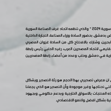
تحت رعاية المهندس حسين عرنوس رئيس حكومة تسيير الأعمال في الجمهورية العربية السورية، انطلقت فعاليات معرض "إكسبو سورية 2024 " والذي تنظمه اتحاد غرف الصناعة السورية
 بدمشق، بحضور السادة وزراء الصناعة، التجارة الداخلية
بحرين، وشارك بالافتتاح كل من السادة غزوان المصري
قليمي لاتحاد المصدرين العرب، رغيد الحلبي رئيس رابطة
تجارية في دمشق وحلب وعدد من أعضاء رابطة المصدريين
إلى ان معرض تصديري بهذا الحجم هو رئة التصدير ويشكل
ة التي نحتاجها وغير موجودة وأن التصدير هو الذي يجعلنا
هذه المنتجات بالاسواق الخارجية وبدعم حكومي وبجهود
حلية بشكل افضل وللنمو الاقتصادي.