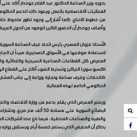
بدوره وزير الصناعة الدكتور عبد القادر جوخدار أكد عل
الفعاليات الاقتصادية بالعمل ويعود ذلك للدعم الحكومي ا
من خطوط الانتاج، كما أشار إلى وجود تطور ملحوظ خاصة 
وأضاف جوخدار أن الحضور الكبير للوفود من الدول العربية
الأستاذ غزوان المصري رئيس اتحاد غرف الصناعة السورية
لاستعادة موقعها في الأسواق التصديرية، مبيناً ان ال
المعرض كل القطاعات الصناعية النسيجية والغذائية و
اكسبو سوريا التركيز وتسليط الضوء أكثر على القطاع ال
كاتحادات وغرف صناعة وتجارة وزراعة إلى جانب المشارك
الحكومي الداعم لهذه الفعالية.
ويعتبر المعرض الذي يقام بدعم من وزارة الاقتصاد وال
البضائع السورية على مساحة 
والطبية والصناعات الفندقية ، فيما بلغ عدد الشركات المشاركة 600 شركة تصنع بضائعها في سورية مما يجعل المعرض 
يذكر أن المعرض الذي يستمر خمسة أيام ويستقبل زواره يو