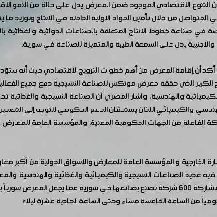
ى أن التنوع الاقتصادي الموجود ضمن المعرض يدل على حالة من النمو ا
لمتواصل من خلال تأمين المواد الاولية الداخلة في الانتاج وتوريد ما يت
في صناعة خطوط الانتاج المتعلقة بالصناعات الدوائية والغذائية بالاض
 والاجنبية يدل على السمعة الطيبة والمتميزة للصناعة في سورية.
 أكد أن إقامة المعرض من أهم خطوات الترويج الاقتصادي حيث أنه ستؤدي د
نجاح الكبير الذي حققه معرض موتكس للصناعة النسيجية دفع جميع الفع
الكيميائية والهندسية، واشار المصري أن الصناعة النسيجية والغذائي
هندسي والكيميائي اللذان يستحقان الدعم الحكومي للتوجه إلى التصدير ب
ة الفاعلة من الجهات الحكومية المعنية، والمؤسسة العامة للمعارض و
تجارة الخارجية و المؤسسة العامة للمعارض والاسواق الدولية من أكبر 
50 ألف متر مربع، وتشارك فيه عديد الصناعات النسيجية والكيميائية والغذائية والهند
سورياً بامتياز.
مياً من الساعة الخامسة مساء وحتى الساعة الحادية عشرة ليلا ً.