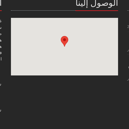
الوصول إلينا
ا
غ
س
صن
هاتف
هاتف
ر
فاك
ال
ر
ر
ر