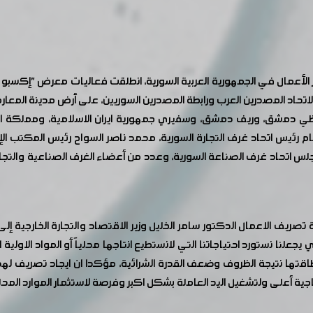
لاتحاد المصدرين العرب ورابطة المصدرين السوريين، على أرض مدينة المعارض
فظي دمشق، وريف دمشق، وسفيري جمهورية ايران الاسلامية، ومملكة ال
م رئيس اتحاد غرف التجارة السورية، محمد ناصر السواح رئيس المكتب الإ
جلس اتحاد غرف الصناعة السورية، وعدد من أعضاء الغرف الصناعية وال
تصريف الاعمال الدكتور سامر الخليل وزير الاقتصاد والتجارة الخارجية 
يجعلنا نستورد احتياجاتنا التي لانستطيع انتاجها محلياً أو المواد الاولي
طاقتها نتيجة الظروف وضعف القدرة الشرائية، مؤكدا ان ايجاد تصريف ل
ة أعلى ولتشغيل اليد العاملة بشكل اكبر وفرصة لاستثمار الموارد الم