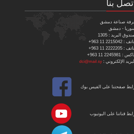
تصل بنا
رفة صناعة دمشق
وريا - دمشق
دوق البريد : 1305
 : 2215042 11 963+
 : 2222205 11 963+
س : 2245981 11 963+
بريد الإلكتروني :
dci@mail.sy
ابط صفحتنا على الفيس بوك
ابط قناتنا على اليوتيوب