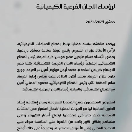
لرؤساء اللجان الفرعية الكيميائية
دمشق 26/3/2024
بهدف مناقشة سلسلة قضايا ترتبط بقطاع الصناعات الكيميائية،
ترأس الأستاذ غزوان المصري رئيس غرفة صناعة دمشق وريفها،
بحضور الأستاذ حسام عابدين عضو مجلس ادارة الغرفة رئيس القطاع
الكيميائي، اجتماعاً لرؤساء اللجان الفرعية الكيميائية، كما حضر
الاجتماع كل من السادة م. محمد أيمن مولوي أمين سر الغرفة، جورج
داود خازن الغرفة، محمد أكرم الحلاق عضو مجلس إدارة الغرفة،
سامر العظمة نائب رئيس القطاع الكيميائي، محمود المفتي أمين
سر القطاع الكيميائي، والسادة رؤساء اللجان الفرعية الكيميائية.
استعرض المجتمعون جميع القضايا المطروحة وبيان إمكانية إيجاد
الحلول المناسبة لها مع الجهات المعنية لضمان استمرار عمل المنشآت
الصناعية حيث جاء في مقدمتها ارتفاع أسعار الكهرباء والتي
ستساهم بشكل كبير بالحد من القدرة على المنافسة سواء على
الصعيد المحلي وفي الأسواق التصديرية، وتعليقاً على ذلك أوضح