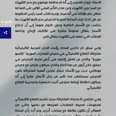
الاستاذ غزوان المصري إلى أنه تم مناقشة موضوع رفع سعر الكهرباء
مع السيد وزير الكهرباء وعن مدى التأثير السلبي الكبير على الصناعة
بشكل عام مؤكداً على أنه سيتم توجيه كتاب للسيد رئيس الحكومة
من قبل اتحاد غرف الصناعة السورية لتخفيض سعر كيلو الكهرباء بما
English
يتناسب مع الأسعار العالمية ودول الجوار منوهاً إلى أن ارتفاع
الأسعار يشكل ضغوطاً مباشرة على تكاليف الإنتاج، وخاصة
للمنشآت التي تعتمد على الكهرباء بشكل كبير.
وفي سياق اخر تدارس السادة رؤساء اللجان الفرعية الكيميائية
مشاركة القطاع الكيميائي في معرض الصادرات السورية "اكسبو
سورية" والذي من المقرر إقامته على أرض مدينة المعارض في
دمشق خلال أيلول من هذا العام والذي سيكون متزامن مع معرض
موتكس، حيث بين الأستاذ حسام عابدين أهمية المشاركة كون
المعرض سيستقطب عدد كبير من رجال الأعمال مشيراً إلى أنه
سيكون انطلاقة لإقامة معارض أخرى تخصصية وتصديرية للقطاع
الكيميائي.
وفي تفاصيل الاستعداد للمشاركة سيتم تقسيم القطاع الكيميائي
لمجموعات لمعرفة القطاعات المترابطة مع بعضها والتي من
الممكن أن تكون مكملة مع صناعات أخرى، وتم أخذ رأي السادة