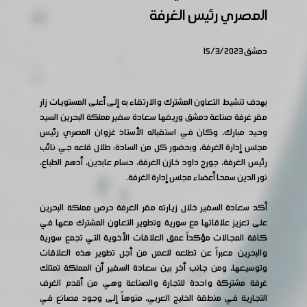
المصري رئيس الغرفة
دمشق 15/3/2023
بهدف تنشيط التعاون المشترك والارتقاء به إلى أعلى المستويات زار
مقر غرفة صناعة دمشق وريفها سعادة سفير مملكة البحرين السيد
وحيد مبارك، وكان في استقباله الأستاذ غزوان المصري رئيس
مجلس إدارة الغرفة، وبحضور كل من السادة: طلال قلعه جي نائب
رئيس الغرفة، جورج داود خازن الغرفة، حسام عابدين، أدهم الطباع،
نور الدين سمحا أعضاء مجلس إدارة الغرفة.
أكد سعادة السفير خلال زيارته مقر الغرفة حرص مملكة البحرين
على تعزيز علاقاتها مع سورية وتطوير التعاون المشترك معها في
كافة المجالات مؤكداً عمق العلاقات الأخوية التي تجمع سورية
والبحرين معبراً عن تطلعه للعمل من أجل تطوير هذه العلاقات
وتوسيعها، ومن جانب أخر بين سعادة السفير أن المملكة تمتلك
غرفة مشتركة واحدة للتجارة والصناعة وهي من أقدم الغرف
التجارية في منطقة الخليج العربي، منوهاً إلى وجود مصانع في