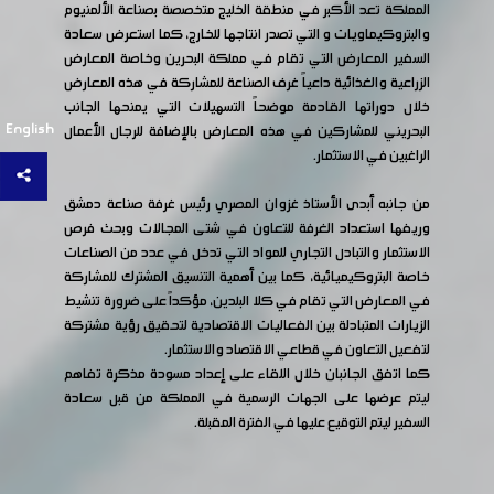
المملكة تعد الأكبر في منطقة الخليج متخصصة بصناعة الألمنيوم
والبتروكيماويات و التي تصدر انتاجها للخارج، كما استعرض سعادة
السفير المعارض التي تقام في مملكة البحرين وخاصة المعارض
الزراعية والغذائية داعياً غرف الصناعة للمشاركة في هذه المعارض
خلال دوراتها القادمة موضحاً التسهيلات التي يمنحها الجانب
English
البحريني للمشاركين في هذه المعارض بالإضافة للرجال الأعمال
الراغبين في الاستثمار.
من جانبه أبدى الأستاذ غزوان المصري رئيس غرفة صناعة دمشق
وريفها استعداد الغرفة للتعاون في شتى المجالات وبحث فرص
الاستثمار والتبادل التجاري للمواد التي تدخل في عدد من الصناعات
خاصة البتروكيميائية، كما بين أهمية التنسيق المشترك للمشاركة
في المعارض التي تقام في كلا البلدين، مؤكداً على ضرورة تنشيط
الزيارات المتبادلة بين الفعاليات الاقتصادية لتحقيق رؤية مشتركة
لتفعيل التعاون في قطاعي الاقتصاد والاستثمار.
كما اتفق الجانبان خلال اللقاء على إعداد مسودة مذكرة تفاهم
ليتم عرضها على الجهات الرسمية في المملكة من قبل سعادة
السفير ليتم التوقيع عليها في الفترة المقبلة.