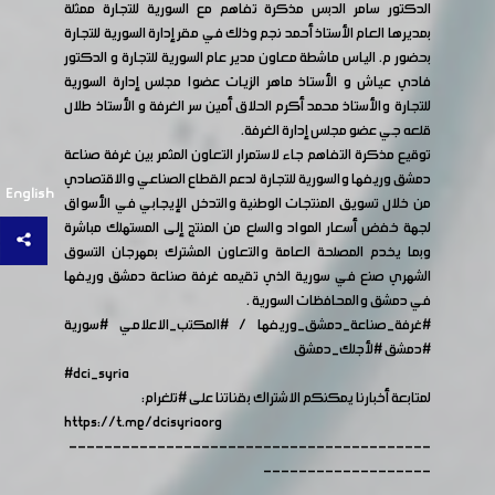
الدكتور سامر الدبس مذكرة تفاهم مع السورية للتجارة ممثلة
بمديرها العام الأستاذ أحمد نجم وذلك في مقر إدارة السورية للتجارة
بحضور م. الياس ماشطة معاون مدير عام السورية للتجارة و الدكتور
فادي عياش و الأستاذ ماهر الزيات عضوا مجلس إدارة السورية
للتجارة والأستاذ محمد أكرم الحلاق أمين سر الغرفة و الأستاذ طلال
قلعه جي عضو مجلس إدارة الغرفة.
توقيع مذكرة التفاهم جاء لاستمرار التعاون المثمر بين غرفة صناعة
دمشق وريفها والسورية للتجارة لدعم القطاع الصناعي والاقتصادي
English
من خلال تسويق المنتجات الوطنية والتدخل الإيجابي في الأسواق
لجهة خفض أسعار المواد والسلع من المنتج إلى المستهلك مباشرة
وبما يخدم المصلحة العامة والتعاون المشترك بمهرجان التسوق
الشهري صنع في سورية الذي تقيمه غرفة صناعة دمشق وريفها
في دمشق والمحافظات السورية .
#غرفة_صناعة_دمشق_وريفها
/
#المكتب_الاعلامي
#سورية
#دمشق
#لأجلك_دمشق
#dci_syria
لمتابعة أخبارنا يمكنكم الاشتراك بقناتنا على
#تلغرام
:
https://t.me/dcisyriaorg
-----------------------------------------
-------------------