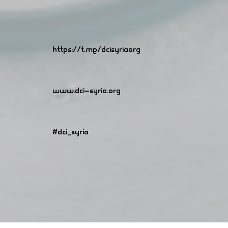
https://t.me/dcisyriaorg
www.dci-syria.org
#dci_syria