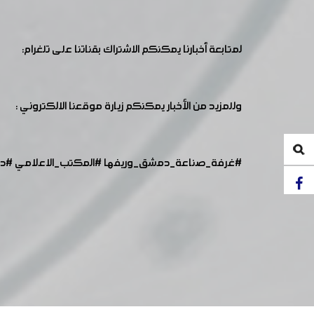
لمتابعة أخبارنا يمكنكم الاشتراك بقناتنا على تلغرام:
وللمزيد من الأخبار يمكنكم زيارة موقعنا الالكتروني :
#غرفة_صناعة_دمشق_وريفها
#المكتب_الاعلامي
#د