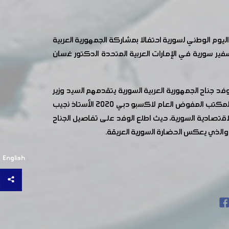
مشاركة غرفة صناعة دمشق وريفها ممثلة برئيس مجلس إدارتها الدكتور سامر الدبس يقام ضمن فعاليات معرض اكسبو ٢٠٢٠ اليوم الوطني لسورية احتفالا بمشاركة الجمهورية العربية
فير سورية في الإمارات العربية المتحدة الدكتور غسان
 جناح الجمهورية العربية السورية يتقدمهم السيد وزير
الاقتصاد والتجارة الخارجية الدكتور سامر الخليل وسعادة سفير سورية لدى دولة الإمارات الدكتور غسان عباس و المدير التنفيذي لمكتب المفوض العام لاكسبو دبي 2020 الأستاذ نجيب
قتصادية السورية، حيث اطلع الوفد على تفاصيل الجناح
 والذي يعكس الحضارة السورية العريقة.
English