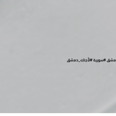
مشق
#سورية
#لأجلك_دمشق