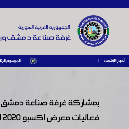
أخبار الاقتصاد
|
المرسوم الرئاسي رقم /69/ لعام 2026 .. دعم ضريبي للمنشآت المتضررة في إطار مسار التعافي الاقتصادي وإعادة تنشي
بمشاركة غرفة صناعة دمشق ور
فع