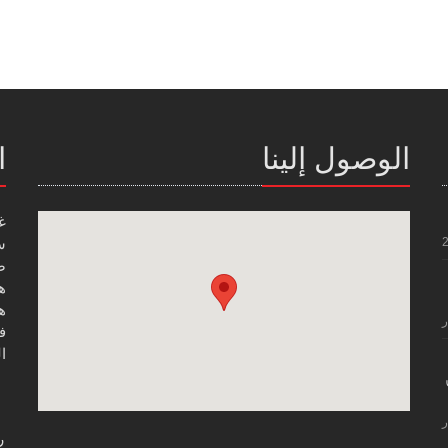
الوصول إلينا
ا
غ
س
صن
هاتف
هاتف
ر
فاك
ال
ر
ر