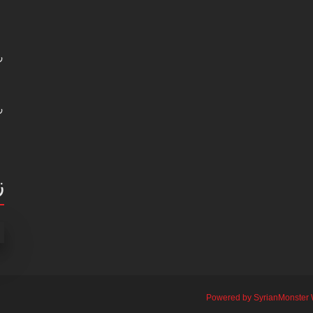
ر
ر
ز
Powered by SyrianMonster 