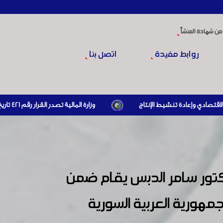
من شهادة المنشأ
روابط مفيدة
اتصل بنا
وزارة المالية تصدر القرار رقم 421 تاريخ 24/3/2026 المتضمن الزام المستوردين بإبراز براءة ذمة مالية سارية صادرة عن الهيئة العامة للضرائب والرسوم أو مديرياتها عند القيام بعمليات الاستيراد
تور سامر الدبس يقام ضمن
شاركة الجمهورية العربية السورية