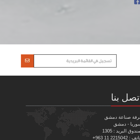
تصل بنا
رفة صناعة دمشق
وريا - دمشق
دوق البريد : 1305
 : 2215042 11 963+