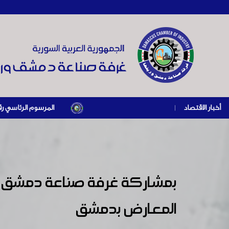
أخبار الاقتصاد
|
المرسوم الرئاسي رقم /69/ لعام 2026 .. دعم ضريبي للمنشآت المتضررة في إطار مسار التعافي الاقتصادي وإعادة تنشيط الإنتاج
بمشاركة غرفة صناعة دمشق وريف
المعارض بدمشق