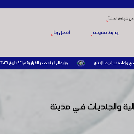
من شهادة المنشأ
روابط مفيدة
اتصل بنا
وزارة المالية تصدر القرار رقم 421 تاريخ 24/3/2026 المتضمن الزام المستوردين بإبراز براءة ذمة مالية سارية صادرة عن الهيئة العامة للضرائب والرسوم أو مديرياتها عند القيام بعمليات الاستيراد
لية والجلديات في مدينة