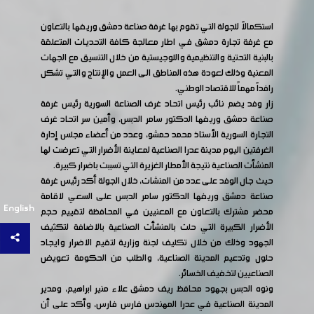
استكمالاً للجولة التي تقوم بها غرفة صناعة دمشق وريفها بالتعاون
مع غرفة تجارة دمشق في اطار معالجة كافة التحديات المتعلقة
بالبنية التحتية والتنظيمية واللوجيستية من خلال التنسيق مع الجهات
المعنية وذلك لعودة هذه المناطق الى العمل والإنتاج والتي تشكل
رافداً مهماً للاقتصاد الوطني.
زار وفد يضم نائب رئيس اتحاد غرف الصناعة السورية رئيس غرفة
صناعة دمشق وريفها الدكتور سامر الدبس، وأمين سر اتحاد غرف
التجارة السورية الأستاذ محمد حمشو، وعدد من أعضاء مجلس إدارة
الغرفتين اليوم مدينة عدرا الصناعية لمعاينة الأضرار التي تعرضت لها
المنشأت الصناعية نتيجة الأمطار الغزيرة التي تسببت باضرار كبيرة.
حيث جال الوفد على عدد من المنشات، خلال الجولة أكد رئيس غرفة
صناعة دمشق وريفها الدكتور سامر الدبس على السعي لاقامة
English
محضر مشترك بالتعاون مع المعنيين في المحافظة لتقييم حجم
الأضرار الكبيرة التي حلت بالمنشأت الصناعية بالاضافة لتكثيف
الجهود وذلك من خلال تكليف لجنة وزارية لتقيم الاضرار وايجاد
حلول وتدعيم المدينة الصناعية، والطلب من الحكومة تعويض
الصناعيين لتخفيف الخسائر.
ونوه الدبس بجهود محافظ ريف دمشق علاء منير ابراهيم، ومدير
المدينة الصناعية في عدرا المهندس فارس فارس، وأكد على أن