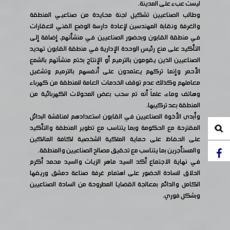
ليست عبء على المدينة.
وطالب الصناعيين تشكيل لجنة محايدة من صناعيي المنطقة
والغرفة ونقابة المهندسين لإعادة دارسة الوضع الفني للعقارات
في منطقة القابون وبحضور الصناعيين في منشأتهم، إضافة إلى
التأكيد على منع رئيس الوحدة الإدارية في منطقة القابون تهديد
الصناعيين الذين يقومون بالترميم أو الإنتاج بختم منشآتهم بالشمع
الأحمر وإنما تركهم يعتمدون على أنفسهم بالترميم وتشغيل
معاملهم وكذلك عدم توقف الخدمات العامة للمنطقة من كهرباء
وهاتف وماء، علماً أنه تم سحب بعض المحولات الكهربائية من
المنطقة بعد تركيبها.
وأبدى الأخوة الصناعيين في القابون استعدادهم لمناقشة البدائل
المقترحة مع الحكومة وبما يتناسب مع تطوير المنطقة والتأكيد
على الحفاظ على حماية الملكية الشخصية لكافة المالكين
والمستأجرين بما يتناسب مع تحقيق مصالح الصناعيين والمنطقة.
في نهاية الاجتماع أكد السيد ماهر الزيات والسيد محمد أكرم
الحلاق للسادة الحضور على اهتمام غرفة صناعة دمشق وريفها
الكامل والدائم بمعالجة القضايا المطروحة من السادة الصناعيين
وبشكل فوري.