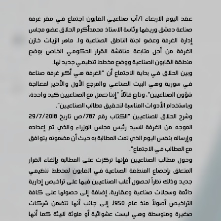
عقد اليوم الاربعاء 1/آب صناعيي القابون اجتماع في مقر غرفة
صناعة دمشق وريفها برئاسة الاستاذ محمدأكرم الحلاق عضو مجلس
إدارة الغرفة وعضو لجنة الناطق الصناعية وا. ماهر الزيات خازن
الغرفة من أجل متابعة مناقشة القرار الحكومي الخاص بوضع
منطقة القابون الصناعية ووضع مخطط تنظيمي جديد لها.
وبين الحلاق في بداية الاجتماع أن "الغرفة هي أكبر غرفة صناعة
في سورية وهي البيت الصناعي والمرجع الأول والأخير لمعالجة
شؤون الصناعيين"، وتابع قائلاً "إننا نعمل مع الصناعيين كيد واحدة،
وباستخدام الأدوات المناسبة لتحقيق مطالب الصناعيين".
وشرح الحلاق للصناعيين "الكتاب رقم 787/ص تاريخ 29/7/2018
الموجه من الغرفة للسيد رئيس مجلس الوزراء والذي تم إعداده
وإرساله بنفس اليوم الذي تمت المطالبة به حيث أن مضمونه يتوافق
مع المطالب في الاجتماع".
وحول مطالب الصناعيين فإنها تركزت على المطالبة بإلغاء القرار
المتعلق بإخضاع المنطقة الصناعية في القابون لمخطط تنظيمي
جديد وذلك نظراً لحصول أغلب الصناعيين فيها على تراخيص إدارية
دائمة وسجلات صناعية وعقارية، إضافة إلى حصولها على كافة
التراخيص أصولاً منذ عام 1950، إلى جانب أنها تتضمن شركات
صغيرة ومتوسطة وهي ليست عشوائية أو ملوثة للبيئة كما أنها