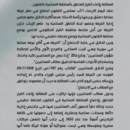
للمطالبة بإلغاء القرار المتعلق بالمنطقة الصناعية بالقابون..
عقد اليوم الاربعاء 1/آب صناعيي القابون اجتماع في مقر غرفة
صناعة دمشق وريفها برئاسة الاستاذ محمدأكرم الحلاق عضو مجلس
إدارة الغرفة وعضو لجنة الناطق الصناعية وا. ماهر الزيات خازن
الغرفة من أجل متابعة مناقشة القرار الحكومي الخاص بوضع
منطقة القابون الصناعية ووضع مخطط تنظيمي جديد لها.
وبين الحلاق في بداية الاجتماع أن "الغرفة هي أكبر غرفة صناعة
في سورية وهي البيت الصناعي والمرجع الأول والأخير لمعالجة
شؤون الصناعيين"، وتابع قائلاً "إننا نعمل مع الصناعيين كيد واحدة،
وباستخدام الأدوات المناسبة لتحقيق مطالب الصناعيين".
وشرح الحلاق للصناعيين "الكتاب رقم 787/ص تاريخ 29/7/2018
الموجه من الغرفة للسيد رئيس مجلس الوزراء والذي تم إعداده
وإرساله بنفس اليوم الذي تمت المطالبة به حيث أن مضمونه يتوافق
مع المطالب في الاجتماع".
وحول مطالب الصناعيين فإنها تركزت على المطالبة بإلغاء القرار
المتعلق بإخضاع المنطقة الصناعية في القابون لمخطط تنظيمي
جديد وذلك نظراً لحصول أغلب الصناعيين فيها على تراخيص إدارية
دائمة وسجلات صناعية وعقارية، إضافة إلى حصولها على كافة
التراخيص أصولاً منذ عام 1950، إلى جانب أنها تتضمن شركات
صغيرة ومتوسطة وهي ليست عشوائية أو ملوثة للبيئة كما أنها