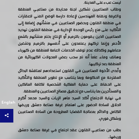
ليست عبء على المدينة.
وطالب الصناعيين تشكيل لجنة محايدة من صناعيي المنطقة
والغرفة ونقابة المهندسين لإعادة دارسة الوضع الفني للعقارات
في منطقة القابون وبحضور الصناعيين في منشأتهم، إضافة إلى
التأكيد على منع رئيس الوحدة الإدارية في منطقة القابون تهديد
الصناعيين الذين يقومون بالترميم أو الإنتاج بختم منشآتهم بالشمع
الأحمر وإنما تركهم يعتمدون على أنفسهم بالترميم وتشغيل
معاملهم وكذلك عدم توقف الخدمات العامة للمنطقة من كهرباء
وهاتف وماء، علماً أنه تم سحب بعض المحولات الكهربائية من
المنطقة بعد تركيبها.
وأبدى الأخوة الصناعيين في القابون استعدادهم لمناقشة البدائل
المقترحة مع الحكومة وبما يتناسب مع تطوير المنطقة والتأكيد
على الحفاظ على حماية الملكية الشخصية لكافة المالكين
والمستأجرين بما يتناسب مع تحقيق مصالح الصناعيين والمنطقة.
في نهاية الاجتماع أكد السيد ماهر الزيات والسيد محمد أكرم
English
الحلاق للسادة الحضور على اهتمام غرفة صناعة دمشق وريفها
الكامل والدائم بمعالجة القضايا المطروحة من السادة الصناعيين
وبشكل فوري.
بطلب من صناعيي القابون عقد اجتماع في غرفة صناعة دمشق
وريفها..