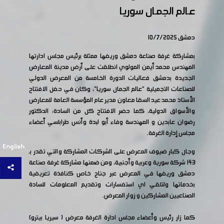
عالم الجمال سوريا
دمشق 10/7/2025
بمشاركة غرفة صناعة دمشق وريفها ممثلة برئيس مجلس ادارتها
المهندس محمد أيمن المولوي انطلقت على أرض مدينة المعارض
الجديدة بدمشق فعاليات الدورة الخامسة من المعرض الدولي
للصناعات التجميلية “عالم الجمال سوريا”، وكان في حفل الافتتاح
الأستاذ محمد عيد السقا معاون مدير عام المؤسسة العامة للمعارض
والأسواق الدولية، كما حضر الافتتاح كل من السادة: الدكتور
رضوان عابدين و المهندسة وفاء أبو لبدة وأنس طرابلسي أعضاء
مجلس إدارة الغرفة.
English
وجال كبار ضيوف المعرض على الشركات المشاركة والتي تقدر بـ
143 شركة سورية وعربية وأجنبية، ومن ضمنها مشاركة غرفة صناعة
دمشق وريفها في المعرض عبر جناح خاص كنافذة تعريفية
بخدماتها ولتلقي اي استفسارات وتقديم المعلومات للسادة
الصناعيين المشاركين و زوار المعرض.
كما زار رئيس وأعضاء مجلس ادارة الغرفة معرض ( سيريا بيترو)