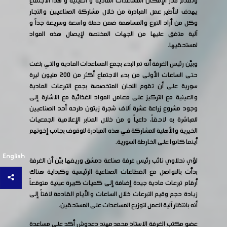
ونقدم قدر الإمكان المساعدات المادية و العينية و هذا الاجتماع
يهدف لتأطير عمل المبادرة من خلال مشاركة الصناعيين والتجار
وكل من أراد التبرع والمساهمة ضمن حملة واسعة وسريعة جداً و
آلية متفق عليها من الجهات المختصة لإيصال هذه المواد
لمستحقيها.
وبيّن رئيس الغرفة أنه تم البدء بجمع المساعدات المادية والتي بلغت
حتى الساعات الأولى من بدء الاجتماع أكثر من 200 مليون ليرة
سورية على أن تقوم اللجان المتخصصة بجمع التبرعات المادية
والعينية مع التركيز على معامل المواد الغذائية مع الاشارة إلى
وجود مشروع زراعة عشرة آلاف شجرة زيتون طرحه أحد الصناعيين
للمباشرة به لاحقاً، داعياً و من خلال المنابر الإعلامية الجمعيات
الخيرية والأهلية للمشاركة في هذه المبادرة للوقوف بجانب إخوتهم
أينما كانوا على الخارطة السورية.
English
لؤي نحلاوي نائب رئيس غرفة صناعة دمشق وريفها بيّن أن الغرفة
بدأت بالتواصل مع القطاعات الصناعية الرئيسية وكبداية هناك
أرقام تبرعات مادية جيدة إضافة إلى كميات كبيرة عينية متوقعاً
زيادة حجم وقيم التبرعات خلال الساعات والأيام القادمة لافتاً إلى
أنه بانتظار آلية العمل لتوزيع المساعدات على المستحقين.
عضو مكتب الغرفة الاستاذ محمد مهند دعدوش أكد على مساعدة