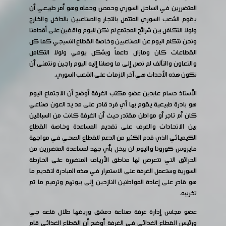
المتضررين في الساحل السوري وحمص وحماه وهو أمر طبيعي أن
يقوم الشعب السوري المتثمل بالتجار والصناعيين بالداخل والخارج
ولولا التكافل بين شرائح المجتمع لم نكن لليوم واقفين على أقدامنا
ونحن نتكلم اليوم عن الصناعيين وخاصة القطاع النسيجي كما كل
القطاعات كان ومازال داعماً وبشكل يومي ولولا التكامل
والتعاون والتآلف لم نصل إلى ما وصلنا إليه اليوم راجين ونتمنى أن
تكون هذه الأحداث هي آخر الازمات على الشعب السوري.
الأستاذ حسام عابدين عضو مكتب الغرفة أوضح أن الاجتماع اليوم
هو بادرة طبيعية يقوم بها أي فرد قادر على مد يد العون صناعي
كان أم تاجر أو مواطن مقتدر حيث أن الغرفة كانت من السباقين
بين الاتحادات والغرف على تقديم المساعدة وخاصة القطاع
الكيميائي الذي قدم الكثير من الدعم للقطاع الصحي في مواجهة
فايروس كورونا واليوم لن يبخل بأي جهد لمساعدة المتضررين من
الحرائق التي تتعرض لها مناطق الأرياف المتضررة على الخارطة
السورية وستعمل الغرفة على الاستمرار في هذه المبادرة لتقديم ما
هو قادر على إعادة المواطنين النازحين إلى بيوتهم وترميم ما تم
تخريبه.
عضو مجلس إدارة غرفة صناعة دمشق وريفها طلال قلعه جي
ورئيس القطاع الغذائي في الغرفة أوضح أن القطاع الغذائي قام