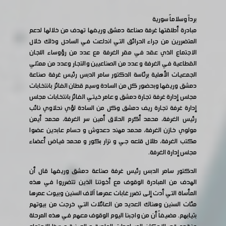
برداً وسلاماً سورية
مبادرة أطلقتها غرفة صناعة دمشق وريفها تهدف من خلالها لدعم
المتضررين من جراء الحرائق التي اندلعت في الساحل وذلك خلال
الاجتماع الذي عقد في مقر الغرفة مع عدد من رؤوساء اللجان
القطاعية في الغرفة و عدد من الصناعيين والتجار وعدد من ممثلي
الجمعيات الأهلية برئاسة الدكتور سامر الدبس رئيس غرفة صناعة
دمشق وريفها وبحضور كل من السادة وسيم قطان الفائز بانتخابات
مجلس إدارة غرفة تجارة دمشق و عامر خيتي الفائز بانتخابات مجلس
إدارة غرفة تجارة ريف دمشق وكل من السادة لؤي نحلاوي نائب
رئيس الغرفة، محمد أكرم الحلاق أمين سر الغرفة، محمد أيمن
مولوي خازن الغرفة، محمد مهند دعدوش و حسام عابدين عضوا
مكتب الغرفة، طلال قلعه جي و نزار بكور و محمد فياض أعضاء
مجلس إدارة الغرفة.
الدكتور سامر الدبس رئيس غرفة صناعة دمشق وريفها قال أن
الهدف من المبادرة الوقوف مع أخوتنا الذين تتضرروا في هذه
المأساة التي أدت إلى تضرر غابات عمرها آلاف السنين وبيوت عمرها
مئات السنين وهناك العديد من العائلات التي خرجت من بيوتهم
بثيابهم. مضيفاً أن من واجبنا اليوم الوقوف معهم في هذه المرحلة