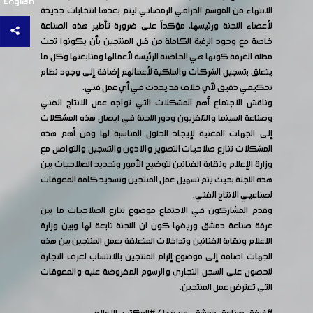
English
الانتهاء من الموسم الدرامي الرمضاني ليتم بعدها انتخابات جديدة
لأعضاء اللجنة ورئيسها، مؤكداً على ضرورة تأطير هذه الصناعة
خاصة مع وجود الرغبة الكاملة من قبل المنتجين بأن يكونوا تحت
مظلة الغرفة كونها هي الحاضنة الرئيسة لأعمالها ومتابعتها وكل ما
يتعلق بتسجيل الشركات والملكية لأعمالهم إضافة إلى وجود نظام
تحكيمي دقيق لأي خلاف قد يحدث في أي عمل فني.
وناقش الاجتماع أهم المشكلات التي تواجه عمل الانتاج الفني
وصناعة السينما والتلفزيون ودور اللجنة في ايصال هذه المشكلات
إلى الجهات المعنية لإيجاد الحلول المناسبة لها ومن أهم هذه
المشكلات تنازع صلاحيات التصوير والاذون والتسجيل والتواصل مع
وزارة الإعلام ونقابة الفنانين لتوضيح الأمور وتحديد الصلاحيات بين
هذه اللجنة بحيث يتم تسهيل عمل المنتجين وتسديد كافة المعوقات
لصناعيي الانتاج الفني.
وقدم المشاركون في الاجتماع موضوع تنازع الصلاحيات ما بين
غرفة صناعة دمشق وريفها كون ان اللجنة تابعة لها وبين وزارة
الاعلام ونقابة الفنانين وتداخلات المتعلقة بعمل المنتجين بين هذه
الجهات اضافة إلى موضوع إلزام المنتجين بالانتساب لغرف التجارة
للحصول على السجل التجاري والرسوم المفروضة عليه والمعوقات
التي تعترض عمل المنتجين.