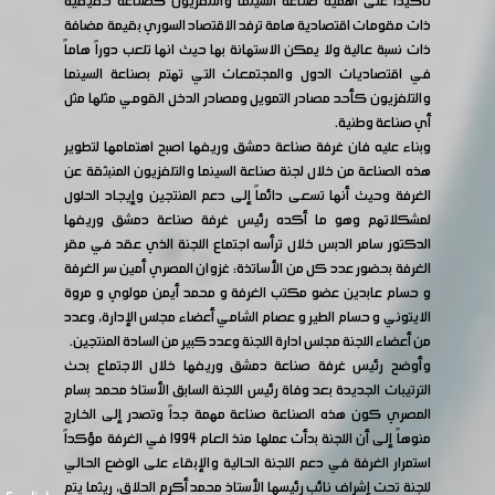
تأكيدًا على أهمية صناعة السينما والتلفزيون كصناعة حقيقية
ذات مقومات اقتصادية هامة ترفد الاقتصاد السوري بقيمة مضافة
ذات نسبة عالية ولا يمكن الاستهانة بها حيث انها تلعب دوراً هاماً
في اقتصاديات الدول والمجتمعات التي تهتم بصناعة السينما
والتلفزيون كأحد مصادر التمويل ومصادر الدخل القومي مثلها مثل
أي صناعة وطنية.
وبناء عليه فان غرفة صناعة دمشق وريفها اصبح اهتمامها لتطوير
هذه الصناعة من خلال لجنة صناعة السينما والتلفزيون المنبثقة عن
الغرفة وحيث أنها تسعى دائماً إلى دعم المنتجين وإيجاد الحلول
لمشكلاتهم وهو ما أكده رئيس غرفة صناعة دمشق وريفها
الدكتور سامر الدبس خلال ترأسه اجتماع اللجنة الذي عقد في مقر
الغرفة بحضور عدد كل من الأساتذة: غزوان المصري أمين سر الغرفة
و حسام عابدين عضو مكتب الغرفة و محمد أيمن مولوي و مروة
الايتوني و حسام الطير و عصام الشامي أعضاء مجلس الإدارة، وعدد
من أعضاء اللجنة مجلس ادارة اللجنة وعدد كبير من السادة المنتجين.
وأوضح رئيس غرفة صناعة دمشق وريفها خلال الاجتماع بحث
الترتيبات الجديدة بعد وفاة رئيس اللجنة السابق الأستاذ محمد بسام
المصري كون هذه الصناعة صناعة مهمة جداً وتصدر إلى الخارج
منوهاً إلى أن اللجنة بدأت عملها منذ العام 1994 في الغرفة مؤكداً
استمرار الغرفة في دعم اللجنة الحالية والإبقاء على الوضع الحالي
للجنة تحت إشراف نائب رئيسها الأستاذ محمد أكرم الحلاق، ريثما يتم