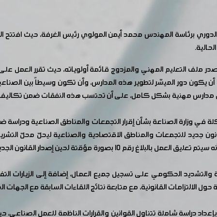
وري برئاسة المهندس محمد أيمن المولوي رئيس الغرفة، حيث افتتح الجل
لحالية.
صدر ملف التعليم المهني والمزدوج قائمة أولوياته، حيث تقرر العمل على
 أن يكون دور الميسّر لتطوير هذه المدارس، وأن تكون وسيطاً بين الصناع
يل مدارس مهنية بشكل كامل، على أن تحتسب هذه النفقات ضمن تكاليف ا
قتة لحين إصدار القانون الجديد الذي سيناقشه مجلس الشعب.
التشديد الحكومي على تسجيل جميع العمال، إضافة إلى الزيارات التفتيش
ل الالتزامات القانونية، مع متابعة نتائج اللقاءات السابقة مع الجهات الد
داد دراسة شاملة تتناول القوانين والقرارات الناظمة للعمل الصناعي، حي