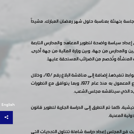
سة بتهنئة بمناسبة حلول شهر رمضان المبارك، مشيداً
 إعداد سياسة واضحة لتطوير المعاهد والمدارس التابعة
يين والمدارس من جهة، وبين وزارة المالية من جهة أخرى،
لمنشأة وتُخصم من الضرائب المستحقة عليها.
كما استعرض المجلس التحديثات المتعلقة باللجنة المشكلة في وزارة الصناعة بشأن إقرار التجمعات والمناطق الصناعية ودراسة ضوابط تنفيذها، إضافة إلى مناقشة البلاغ رقم /10/، وخلال
النقاش تبين أن وزارة الإدارة المحلية تعمل على إعداد قانون جديد للتجمعات والمناطق الاقتصادية والصناعية ليحلّ محلّ التشريع المعمول به منذ عام 1977، وبما يتوافق مع التطورات
English
ية، كما تم التطرق إلى الدراسة الجارية لتطوير قانون
ولية المعنية.
ث قرر المجلس إعداد دراسة شاملة تتناول التحديات التي