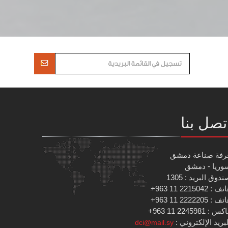
تصل بنا
رفة صناعة دمشق
وريا - دمشق
دوق البريد : 1305
 : 2215042 11 963+
 : 2222205 11 963+
س : 2245981 11 963+
بريد الإلكتروني :
dci@mail.sy