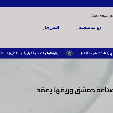
من شهادة المنشأ
روابط مفيدة
اتصل بنا
وزارة المالية تصدر القرار رقم 421 تاريخ 24/3/2026 المتضمن الزام المستوردين بإبراز براءة ذمة مالية سارية صادرة عن الهيئة العامة للضرائب والرسوم أو مديرياتها عند القيام بعمليات الاستيراد
 صناعة دمشق وريفها يعقد