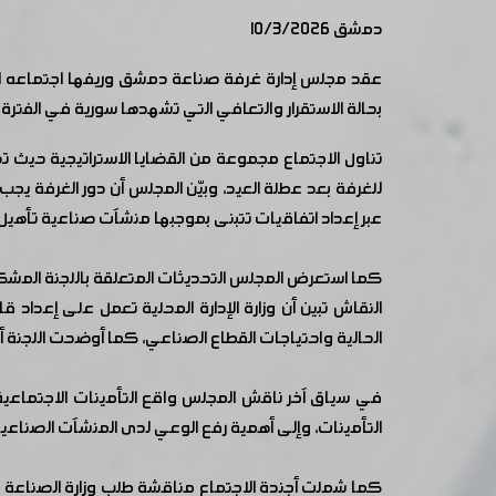
دمشق 10/3/2026
عقد مجلس إدارة غرفة صناعة دمشق وريفها اجتماعه الد
بحالة الاستقرار والتعافي التي تشهدها سورية في الفترة ا
تناول الاجتماع مجموعة من القضايا الاستراتيجية حيث ت
للغرفة بعد عطلة العيد، وبيّن المجلس أن دور الغرفة يجب
عبر إعداد اتفاقيات تتبنى بموجبها منشآت صناعية تأه
الحالية واحتياجات القطاع الصناعي، كما أوضحت اللجنة أنه سيتم تعليق العمل بالبلاغ رقم 10 بصورة مؤ
في سياق آخر ناقش المجلس واقع التأمينات الاجتماعية و
التأمينات، وإلى أهمية رفع الوعي لدى المنشآت الصناعية حو
كما شملت أجندة الاجتماع مناقشة طلب وزارة الصناعة بإع