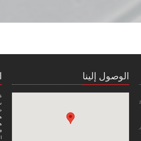
الوصول إلينا
ا
غ
س
صن
هاتف
هاتف
ر
فاك
ال