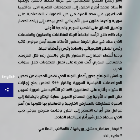
أشار رئيس القطاع الكيميائي في غرفة صناعة دمشق وريفها
الأستاذ محمد أكرم الحلاق إلى الضغوطات الكبيرة التي يواجهها
الصناعيون في هذه الفترة في ظل العقوبات الاقتصادية على
سورية وآخرها قانون سيزر الأمريكي الذي بهدف إلى زيادة الحصار
وتطبيق الخناق على الشعب السوري بالدرجة الأولى.
جاء ذلك خلال ترأسه اجتماعاً للجنة المنظفات والصابون والملمعات
الذي عقد في مقر الغرفة بحضور الأستاذ محمد أيمن مولوي نائب
رئيس القطاع الكيميائي والسادة رئيس وأعضاء اللجنة.
ودعا أعضاء اللجنة إلى الاستمرار بالإنتاج والعمل رغم كل الظروف،
فالصناعي السوري أثبت قدرته على تحمل الصعوبات خلال سنوات
الحرب.
وناقش الاجتماع جدول أعمال اللجنة الذي تضمن الحديث عن تعديل
English
المواصفات القياسية السورية والقرار 944 الخاص بمنح إجازات
الاستيراد وآثاره على الصناعيين كما تم التأكيد على ضرورة تسهيل
نقل المواد الأولية بين المصانع لتسهيل عملية الإنتاج بالإضافة إلى
الدعوة للمشاركة بالمعارض الخارجية والاهتمام بها كونها من أهم
عوامل فتح أبواب التصدير إلى الخارج وخاصة معرض بيوتي دبي
الذي سيقام خلال شهر أيار في العام القادم.
#غرفة_صناعة_دمشق_وريفها
/
#المكتب_الاعلامي
#dci_syria