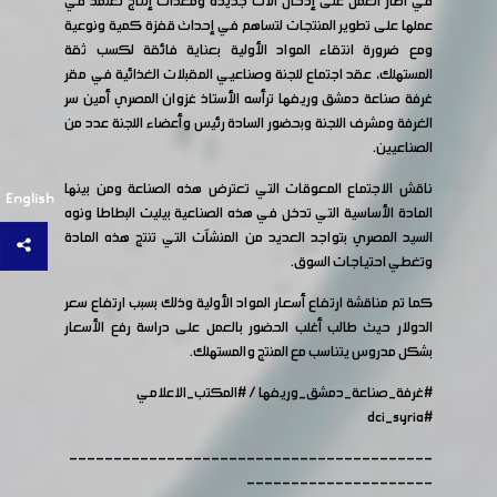
في اطار العمل على إدخال آلات جديدة ومعدات إنتاج تعتمد في
عملها على تطوير المنتجات لتساهم في إحداث قفزة كمية ونوعية
ومع ضرورة انتقاء المواد الأولية بعناية فائقة لكسب ثقة
المستهلك، عقد اجتماع للجنة وصناعيي المقبلات الغذائية في مقر
غرفة صناعة دمشق وريفها ترأسه الأستاذ غزوان المصري أمين سر
الغرفة ومشرف اللجنة وبحضور السادة رئيس وأعضاء اللجنة عدد من
الصناعيين.
ناقش الاجتماع المعوقات التي تعترض هذه الصناعة ومن بينها
English
المادة الأساسية التي تدخل في هذه الصناعية بيليت البطاطا ونوه
السيد المصري بتواجد العديد من المنشآت التي تنتج هذه المادة
وتغطي احتياجات السوق.
كما تم مناقشة ارتفاع أسعار المواد الأولية وذلك بسبب ارتفاع سعر
الدولار حيث طالب أغلب الحضور بالعمل على دراسة رفع الأسعار
بشكل مدروس يتناسب مع المنتج والمستهلك.
#غرفة_صناعة_دمشق_وريفها
/
#المكتب_الاعلامي
#dci_syria
-----------------------------------------
---------------------