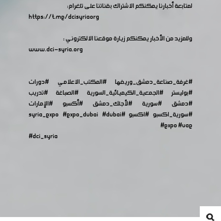
لمتابعة أخبارنا يمكنكم الاشتراك بقناتنا على تلغرام:
https://t.me/dcisyriaorg
وللمزيد من الأخبار يمكنكم زيارة موقعنا الالكتروني :
www.dci-syria.org
#غرفة_صناعة_دمشق_وريفها
#المكتب_الاعلامي
#دورات
#بوليستر
#الجمعية_الكيميائية_السورية
#الصباغة
#تدريب
#دمشق
#سورية
#لأجلك_دمشق
#أكسبو
#الإمارات
#سورية_اكسبو
#اكسبو
#syria_expo
#dubai
#expo_dubai
#expo
#uae
#dci_syria