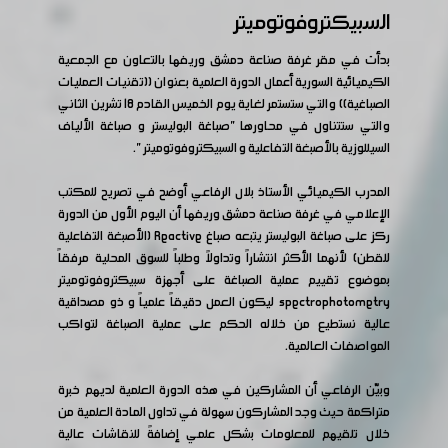
السبيكتروفوتوميتر
بدأت في مقر غرفة صناعة دمشق وريفها بالتعاون مع الجمعية
الكيميائية السورية أعمال الدورة العلمية بعنوان ((تقنيات العمليات
الصباغية)) والتي ستستمر لغاية يوم الخميس القادم 18 تشرين الثاني
والتي ستتناول في محاورها "صباغة البوليستر و صباغة الألياف
السيللوزية بالأصبغة التفاعلية و السبيكتروفوتوميتر ".
المدرب الكيميائي الأستاذ بلال الرفاعي أوضح في تصريح للمكتب
الإعلامي في غرفة صناعة دمشق وريفها أن اليوم الأول من الدورة
ركز على صباغة البوليستر يتبعه صباغ Reactive (الأصبغة التفاعلية
للقطن) لأنهما الأكثر انتشاراً وتداولاً وطلباً للسوق المحلية مرفقاً
بموضوع تقييم عملية الصباغة على أجهزة سبيكتروفوتوميتر
spectrophotometry ليكون العمل دقيقاً علمياً و ذو مصداقية
عالية نستطيع من خلاله الحكم على عملية الصباغة لتواكب
المواصفات العالمية.
وبيّن الرفاعي أن المشاركين في هذه الدورة العلمية لديهم خبرة
متراكمة حيث وجد المشاركون سهولة في تداول المادة العلمية من
خلال تلقيهم للمعلومات بشكل علمي إضافةً للنقاشات عالية