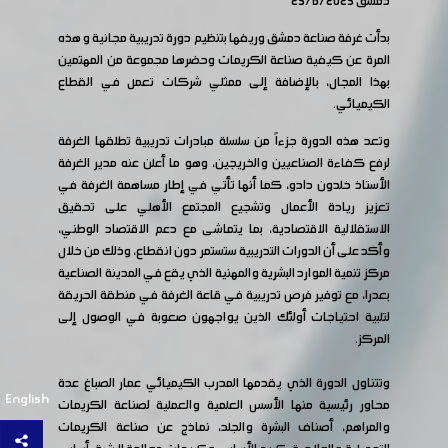
دمشق 25/6/2025
بدأت غرفة صناعة دمشق وريفها بتنظيم دورة تدريبية مجانية و هذه
المرة عن كيفية صناعة الكريمات وحضرها مجموعة من المهتمين
بهذا المجال، بالإضافة إلى ممثلي شركات تعمل في القطاع
الكيميائي.
وتعد هذه الدورة جزءاً من سلسلة مبادرات تدريبية تطلقها الغرفة
لرفع كفاءة الصناعيين والخريجين، وهو ما أعلن عنه مدير الغرفة
الأستاذ خلدون دادو، كما أنها تأتي في إطار مساهمة الغرفة في
تعزيز ريادة الأعمال وتشجيع المجتمع الأهلي على تحقيق
الاستقلالية الاقتصادية، بما يتماشى مع دعم الاقتصاد الوطني،
وأكد على أن الدورات التدريبية ستستمر دون انقطاع، وذلك من خلال
مركز تنمية الموارد البشرية والمهنية الذي يقع في المدينة الصناعية
بعدرا، مع توفير فرص تدريبية في قاعة الغرفة في منطقة الحريقة
لتلبية احتياجات أولئك الذين يواجهون صعوبة في الوصول إلى
المركز.
وتتناول الدورة الذي يقدمها المدرب الكيميائي عمار الصباغ عدة
English
محاور رئيسية منها الأسس العلمية والعملية لصناعة الكريمات
والمراهم، أصناف البشرة والجلد، نماذج عن صناعة الكريمات