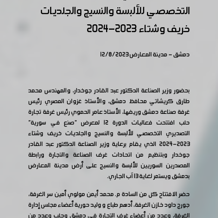
التخصصي للألبسة والنسيج والجلديات
خريف وشتاء 2023-2024
دمشق - مدينة المعارض 12/8/2023
بحضور وزير الصناعة الدكتور عبد القادر جوخدار، والمهندس محمد
طارق كريشاتي محافظ دمشق، والأستاذ غزوان المصري رئيس
غرفة صناعة دمشق وريفها، الأستاذ عامر الحموي رئيس غرفة تجارة
حلب افتتحت فعاليات الدورة 12 لمعرض "صنع في سورية"
التصديري التخصصي للألبسة والنسيج والجلديات خريف وشتاء
2023-2024 الذي يقام برعاية وزير الصناعة الدكتور عبد القادر
جوخدار وبتنظيم من اتحادات غرف الصناعة والتجارة ورابطة
المصدرين السوريين للألبسة والنسيج على أرض مدينة المعارض
بدمشق ويستمر لغاية 13 آب الجاري.
حضر الافتتاح كل من السادة م. محمد أيمن مولوي أمين سر الغرفة،
جورج داود خازن الغرفة، أدهم طباع و وليد حورية أعضاء مجلس إدارة
الغرفة، وعدد من أعضاء غرف التجارة في دمشق وحلب وعدد من