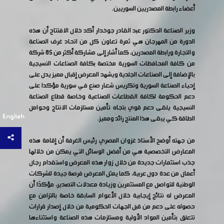
أعضاء رابطة المصدريين السوريين.
وزير الصناعة الدكتور عبد القادر جوخدار أكد خلال الافتتاح أن هذه
الدورة من المهرجان هي ثمرة تعاون كل من اتحاد غرف الصناعة
والتجارة ورابطة المصدرين، كما أشار إلى مشاركة أكثر من 85 شركة
من كافة المحافظات السورية مختصة بكافة الصناعات النسيجية
بالإضافة إلى الصناعات الجلدية ويشهد المعرض إقبال مميز يدل على
إحياء الصناعة السورية وتكريس شعار صنع في سورية مؤكدا على
دعم الحكومة لكافة القطاعات الصناعية وخاصة قطاع الصناعة
النسيجية يلقى دعم قوي بتجاه تأمين مستلزمات الانتاج وحوامل
English
الطاقة كي يبقى هذا المنتج رائد ومميز.
من جهته أوضح الأستاذ غزوان المصري رئيس الغرفة أن إقامة هذه
المعارض التخصصية هي من أفضل الوسائل التي يمكن من خلالها
جذب استثمارات جديدة من خلال زوار هذه المعرض واستقدام رجال
أعمال من عدة دول عربية، كما يمثل المعرض فرصة جيدة للشركات
الوطنية للتواصل مع المستثمرين وزيادة معدلات التصدير، مؤكدًا أن
المعرض له نتائج إيجابية خلال الأعوام السابقة خاصة بالتزامن مع
حصوله على دعم من قبل الجهات الحكومية من خلال إصدار قرارات
تتعلق بتأمين المواد الأولية ومستلزمات هذه الصناعة واستثناءها