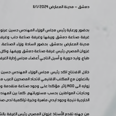
دمشق - مدينة المعارض 11/1/2024
غرفة صناعة دمشق وريفها وغرفة صناعة حلب وغرفة تج
مدينة المعارض بدمشق، بحضور السادة وزراء الصناعة، ال
غزوان المصري رئيس غرفة صناعة دمشق وريفها، وكل من ال
طباع، وليد حورية و أسيل التاجي أعضاء مجلس إدارة الغ
خلال الافتتاح اكد رئيس مجلس الوزراء المهندس حسين
زواره الى ١٤٠٠ زائر، مؤكدا على وجود صناعة
وحاجات المواطنين بحسب مستوياتهم، كما بين المهندس
الخارجية نتيجة وجود ايدي ماهرة وخبرة تراكمية لدى صناع 
من جهته تقدم الأستاذ غزوان المصري رئيس الغرفة بال