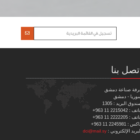
تصل بنا
رفة صناعة دمشق
وريا - دمشق
دوق البريد : 1305
 : 2215042 11 963+
 : 2222205 11 963+
س : 2245981 11 963+
بريد الإلكتروني :
dci@mail.sy