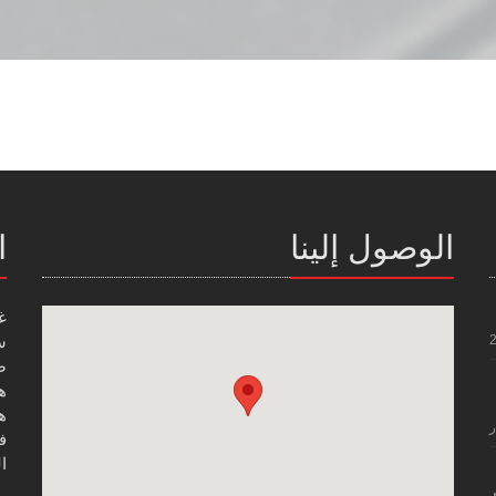
الوصول إلينا
ا
غ
س
صن
هاتف
هاتف
ر
فاك
ال