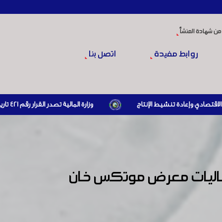
من شهادة المنشأ
روابط مفيدة
اتصل بنا
وزارة المالية تصدر القرار رقم 421 تاريخ 24/3/2026 المتضمن الزام المستوردين بإبراز براءة ذمة مالية سارية صادرة عن الهيئة العامة للضرائب والرسوم أو مديرياتها عند القيام بعمليات الاستيراد
فعاليات معرض موتكس خان