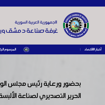
أخبار الاقتصاد
|
المرسوم الرئاسي رقم /69/ لعام 2026 .. دعم ضريبي للمنشآت المتضررة في إطار مسار التعافي الاقتصادي وإعادة تنش
بحضور ورعاية رئيس مجلس ال
الحرير التصديري لصناعة الألبسة 