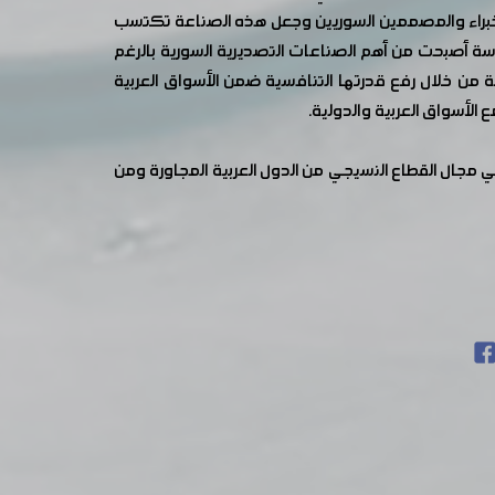
لخبراء والمصممين السوريين وجعل هذه الصناعة تكتسب
بسة أصبحت من أهم الصناعات التصديرية السورية بالرغم
من خلال رفع قدرتها التنافسية ضمن الأسواق العربية
الأسواق العربية والدولية.
 شركة وطنية ويقام على مساحة ٢٢ ألف متر ويستقطب ما بين ١٤٠٠ إلى ١٥٠٠ رجل أعمال في مجال القطاع النسيجي من الدول العربية المجاورة ومن