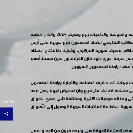
بحضور ورعاية رئيس مجلس الوزراء المهندس حسين عرنوس انطلقت فعاليات معرض "موتكس خان الحرير" التصديري لصناعة الألبسة والموضة والجلديات ربيع وصيف 2024 والذي تنظمه
كتب الاقليمي لاتحاد المصدرين فرع سورية على أرض
، حاكم مصرف سورية المركزي، وشارك بالافتتاح الاستاذ
لغرفة، جورج داود خازن الغرفة، نور الدين سمحا، أدهم
عضاء رابطة المصدريين السوريين.
جهات اتحاد غرف الصناعة والتجارة ورابطة المصدرين
بالتعاون مع المكتب الاقليمي لاتحاد المصدرين العرب مشيرا أن هذا التعاون اثمر عن مشاركة اكثر من ٤٠٠ شركة في المعرض على مساحة ٢٢ الف متر مربع وان المعرض اليوم يصل عدد
النهائي وهناك موديلات كثيرة ومختلفة تلبي جميع الاذواق
English
رية استطاعة المنتجات السورية الوصول إلى الأسواق
هذه الصناعة العريقة هي وليدة قرون من الجد والعمل