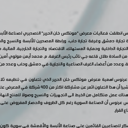
ارة دمشق وغرفة تجارة حلب، ورابطة المصدرين للألبسة والنسيج والم
تجارة الداخلية وحماية المستهلك، الاقتصاد والتجارة الخارجية، المالية
سادة طلال قلعه جي نائب رئيس الغرفة، م. محمد أيمن مولوي أمين سر ا
رفة، وعدد من أعضاء الغرف الصناعية والتجارية في دمشق وحلب وعدد من أ
 عرنوس اهمية معرض موتكس خان الحرير الذي تتعاون في تنظيمه ثلاث 
 متقدمة وهناك عمل متكامل من الخيط الى التجهيزات والنسيج وصولا للمنتج 
 عرنوس أن الصناعة السورية رغم كل الظروف والحصار المفروض على سو
القرار.
شكر للصناعيين القائمين على صناعة الألبسة والأقمشة في سورية كون 