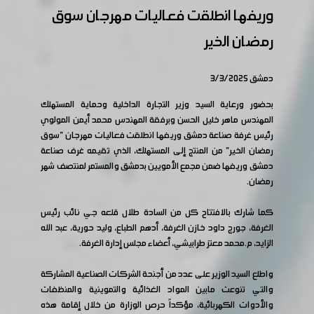
وريفها انطلقت فعاليات مهرجان سوق
رمضان الخير
دمشق 3/3/2025
بحضور ورعاية السيد وزير التجارة الداخلية وحماية المستهلك
المهندس ماهر خليل الحسن وبرفقة المهندس محمد أيمن المولوي
رئيس غرفة صناعة دمشق وريفها انطلقت فعاليات مهرجان "سوق
رمضان الخير" من المنتج إلى المستهلك، الذي تقيـمه غرف صناعة
دمشق وريفها ضمن مجمع الأمويين بدمشق والمستمر لمنتصف شهر
رمضان.
كما شارك بالافتتاح كل من السادة طلال قلعه جي نائب رئيس
الغرفة، جورج داود خازن الغرفة، أدهم الطباع، وليد حورية، عبد الله
الزايد، م.محمد معتز طرابيشي، أعضاء مجلس إدارة الغرفة.
واطلع السيد الوزير على عدد من أجنحة الشركات الصناعية المشاركة
والتي تنوعت مابين المواد الغذائية والتموينية والمنظفات
والأدوات الكهربائية، مؤكداً حرص الوزارة من خلال إقامة هذه