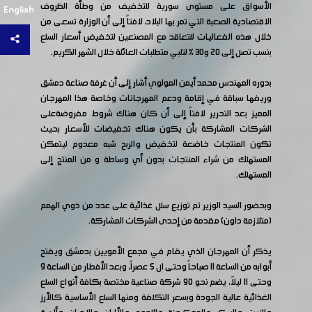
الأسواق على مستوى سورية للتخفيف من وطأة الظروف
English
الاقتصادية الصعبة التي تمر بها البلاد، لافتاً إلى أن الوزارة تسعى من
خلال هذه الفعاليات للتعاقد مع المصنعين لتخفيض أسعار السلع
بنسب تصل إلى 20 و30 ٪ لتلبي متطلبات العائلة خلال الشهر الكريم.
بدوره المهندس محمد أيمن المولوي أشار إلى أن غرفة صناعة دمشق
وريفها سباقة في إقامة ودعم المهرجانات وخاصة هذا المهرجان
المميز بعد التحرير لافتاً إلى أن كان هناك شروط مفروضةعلى
الشركات المشاركة بأن يكون هناك تخفيضات للأسعار بحيث
تكون المنتجات خاضعة لتخفيض والربح شبه معدوم ليتمكن
المستهلك من شراء المنتجات بدون أي وساطة و من المنتج إلى
المستهلك.
وبحضور السيد الوزير تم توزيع سلل غذائية على عدد من ذوي الهمم
(متلازمة داون) مقدمة من إحدى الشركات المشاركة.
يذكر أن المهرجان الذي يقام في مجمع الأمويين بدمشق ويفتح
أبوابه من الساعة 11 صباحاً وحتى ال 5 عصراً، وبعد الأفطار من الساعة 9
وحتى 11 ليلاً، يضم نحو 90 شركة صناعية مختصة بكافة أنواع السلع
الغذائية عالية الجودة وبسعر التكلفة ومنها السلع الأساسية كالأرز