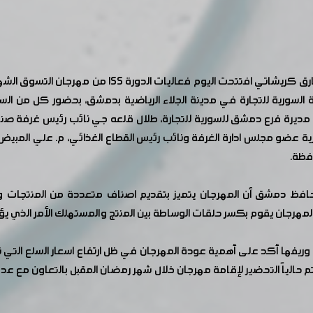
بحضور ورعاية السيد محافظ دمشق المهندس محمد طارق 
 السورية للتجارة في مدينة الجلاء الرياضية بدمشق، بحضور كل من ا
ديرة فرع دمشق للسورية للتجارة، طلال قلعه جي نائب رئيس غرفة صناع
ورية عضو مجلس ادارة الغرفة ونائب رئيس القطاع الغذائي، م. علي المب
فظة.
افظ دمشق أن المهرجان يتميز بتقديم اصناف متعددة من المنتجات و
مهرجان يقوم بكسر حلقات الوساطة بين المنتج والمستهلك الأمر الذي ي
يفها أكد على أهمية عودة المهرجان في ظل ارتفاع اسعار السلع التي ت
تم حالياً التحضير لإقامة مهرجان خلال شهر رمضان المقبل بالتعاون مع عد