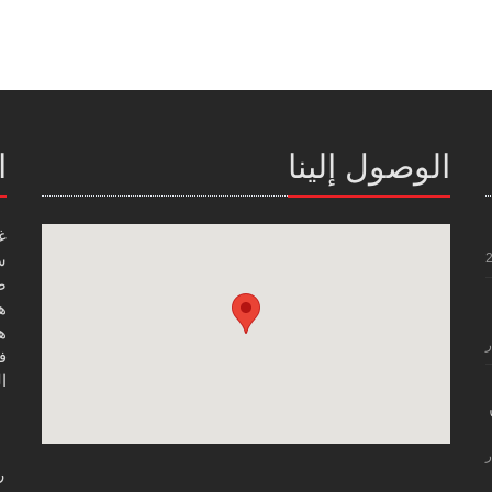
الوصول إلينا
ا
غ
س
صن
هاتف
هاتف
ر
فاك
ال
ر
ر