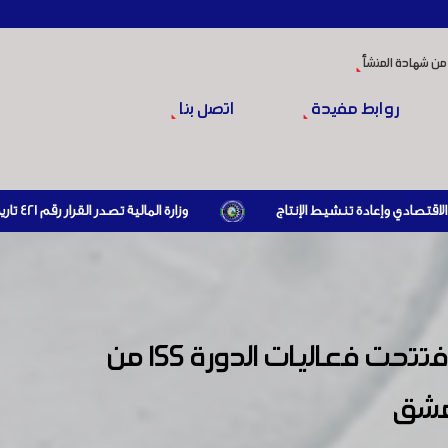
من شهادة المنشأ
روابط مفيدة
اتصل بنا
وزارة المالية تصدر القرار رقم 421 تاريخ 24/3/2026 المتضمن الزام المستوردين بإبراز براءة ذمة مالية سارية صادرة عن الهيئة العامة للضرائب والرسوم أو مديرياتها عند القيام بعمليات الاستيراد
بحضور ورعاية السيد محافظ دمشق المهندس محمد طارق كريشاتي افتتحت فعاليات الدورة 155 من
دمشق