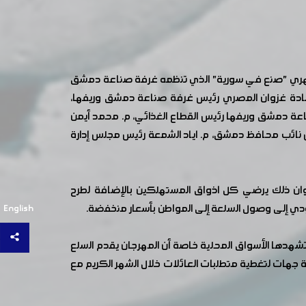
كريشاتي افتتحت اليوم فعاليات الدورة 155 من مهرجان التسوق الشهري "صنع في سورية" الذي تنظمه غرفة صناعة دمشق
لسادة غزوان المصري رئيس غرفة صناعة دمشق وريفها،
ة دمشق وريفها رئيس القطاع الغذائي، م. محمد أيمن
يض نائب محافظ دمشق، م. اياد الشمعة رئيس مجلس إدارة
ان ذلك يرضي كل اذواق المستهلكين بالإضافة لطرح
ؤدي إلى وصول السلعة إلى المواطن بأسعار منخفضة.
English
شهدها الأسواق المحلية خاصة أن المهرجان يقدم السلع
ة جهات لتغطية متطلبات العائلات خلال الشهر الكريم مع