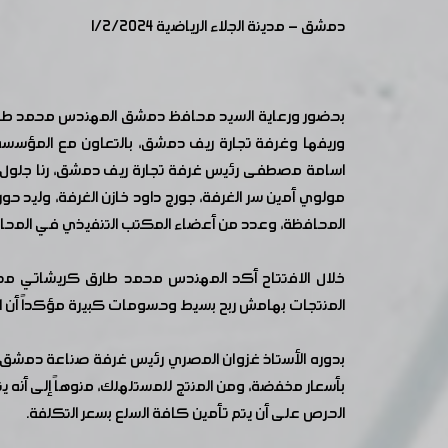
دمشق - مدينة الجلاء الرياضية 1/2/2024
وريفها وغرفة تجارة ريف دمشق، بالتعاون مع المؤسسة
اسامة مصطفى رئيس غرفة تجارة ريف دمشق، رنا جلول م
مولوي أمين سر الغرفة، جورج داود خازن الغرفة، وليد ح
المحافظة، وعدد من أعضاء المكتب التنفيذي في المحا
خلال الافتتاح أكد المهندس محمد طارق كريشاتي مح
المنتجات بهامش ربح بسيط وحسومات كبيرة مؤكداً أن ال
بدوره الأستاذ غزوان المصري رئيس غرفة صناعة دمشق ور
بأسعار مخفضة، ومن المنتج للمستلهلك، منوهاً إلى أنه ي
الحرص على أن يتم تأمين كافة السلع بسعر التكلفة.