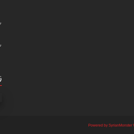
ر
ر
ز
Powered by SyrianMonster 