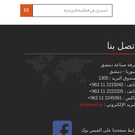
تصل بنا
رفة صناعة دمشق
وريا - دمشق
دوق البريد : 1305
 : 2215042 11 963+
 : 2222205 11 963+
س : 2245981 11 963+
بريد الإلكتروني :
dci@mail.sy
ابط صفحتنا على الفيس بوك