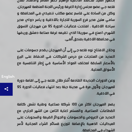
بحضور السيد محافظ اللاذقية ابراهيم خضر السالم والأستاذ طلال
قلعه جي عضو مجلس إدارة الغرفة ورئيس اللجنة المنظمة للمهرجان،
وكل من السادة علي قاسم عضو مكتب تنفيذي في المحافظة و
سامي هليل مدير فرع السورية للتجارة باللاذقية و ياسر دواي مدير
سياحة اللاذقية ، افتتحت فعاليات الدورة ٩٥ من مهرجان التسوق
الشهري (صنع في سورية) الذي تقيمه غرفة صناعة دمشق وريفها
في محافظة اللاذقية بفندق ألمى.
وخلال الافتتاح نوه قلعه جي إلى أن المهرجان يقدم حسومات على
العديد من المنتجات مع حرص الشركات في الحفاظ على البيع
بالأسعار السابقة لمختلف المواد الأساسية في إطار التنافسية مع
الأسواق المحلية.
English
وعن الدورات الجديدة القادمة أشار طلال قلعه جي إلى اقامة دورة
للمهرجان ولأول مرة في مدينة جبلة بعد انتهاء فعاليات الدورة ٩٥
في اللاذقية.
يضم المهرجان اكثر من ١٠٠ شركة صناعية وطنية تشمل كافة
القطاعات الصناعية، والمستمر لغاية الثامن من الشهر الجاري مع
العديد من العروض والحسومات والجوائز القيمة والسحوبات على
الميداليات الذهبية بالإضافة لتوزيع قسائم الشراء المجانية لأسر
الشهداء في المحافظة.