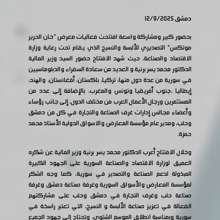
دمشق 12/9/2025
بحضور كبير ومشاركة واسعة افتتحت فعاليات معرض "خان الحرير
موتكس" التصديري للألبسة والنسيج الذي يقام تحت رعاية وزارة
الاقتصاد والصناعة، حيث شهد الافتتاح حضور السيد وزير المالية
الدكتور محمد يسر برنية و العديد من سعادة السفراء والدبلوماسيين
في سورية من عدة دول منها: تركيا، باكستان، أفغانستان، والهند،
إيطاليا ،جنوب أفريقيا وتونس والمغرب، بالإضافة إلى عدد من
المستثمرين ورجال الأعمال العرب من مختلف الدول، إلى جانب رؤساء
وأعضاء مجالس إدارات غرف الصناعة والتجارة في كل من دمشق
وحلب، ومدير عام مؤسسة المعارض والاسواق الدولية الأستاذ محمد
حمزة.
وخلال الافتتاح أعرب الدكتور محمد يسر برنية وزير المالية عن شكره
العميق لوزارة الاقتصاد والصناعة السورية على الجهود الكبيرة
المبذولة لدعم الصناعة والتصدير في سورية، كما وجه الشكر
لمؤسسة المعارض والأسواق السورية وغرفة صناعة دمشق وغرفة
صناعة حلب وغرف التجارة في دمشق وحلب على مشاركتهم
الفعالة في تعزيز صناعة الألبسة و النسيج، التي تعتبر راسخة في
سورية وبمناسبة انطلاق الموسم الشتوي، وتحتاج إلى جهود الجميع