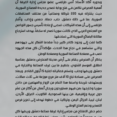
وبدوره أكد الأستاذ أنس طرابلسي عضو مجلس إدارة الغرفة أن
أهمية المعرض تكمن في فتح بوابة تصدير جديدة للمصانع السورية،
حيث يشارك فيه 220 شركة وصناعياً من مختلف المحافظات
السورية، بما في ذلك دمشق، حلب، حماة، حمص وإدلب، وأشار
طرابلسي إلى أن هذه الشركات تسعى لإعادة تأسيس جسور التواصل
مع المجتمع العربي الذي كانت سوريا تصدر له سابقاُ، بهدف استرجاع
مكانة البضائع السورية التي تستحقها.
كما لفت إلى وجود كادر كبير جداً مقدما الشكر على جهودهم
والتي ستساهم في نجاح هذا الحدث، مؤكداً أن كل هذه الجهود
تصب في مصلحة الصناعة السورية ومصلحة الوطن.
يذكر أن المعرض يقام على أرض مدينة المعارض بدمشق بمناسبة
انطلاق الموسم الشتوي، بتنظيم ما بين غرف الصناعة والتجارة في
دمشق وريفها وحلب، وتستمر فعالياته لغاية 15 أيلول القادم. ويمتد
المعرض على مساحة تبلغ 10 آلاف متر مربع موزعة على ثلاث صالات،
ويستهدف شريحة واسعة هذا العام من الزوار والمهتمين من داخل
سوريا وخارجها، بمن فيهم مستوردون ورجال أعمال من أكثر من عشر
دول عربية وإقليمية، من بينها السعودية، الكويت، العراق، الأردن،
لبنان، ليبيا، الجزائر، اليمن، وتركيا، في خطوة تهدف إلى تعزيز فرص
التصدير ودعم المنتج الوطني.
حضر حفل الافتتاح من مجلس إدارة غرفة صناعة دمشق وريفها كل