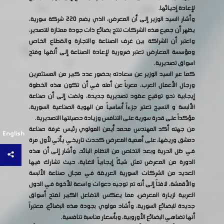
لإعادة إحيائها.
وأشار السيد الوزير إلى أن المعرض، الذي يضم 220 شركة سورية،
يظهر أن جميع هذه الشركات تنتج بضائع ذات جودة ممتازة للتصدير،
واعتبر أن الشراكة بين غرف الصناعة والتجارة والقطاع الخاص
ومؤسسة المعارض تعتبر ضرورية لإعادة الصناعة إلى ألقها وفتح
اسواق تصديرية.
كما عبر السيد الوزير عن سعادته بحضور عدد كبير من المستثمرين
ورجال الأعمال العرب، معرباً عن أمله في أن تكون هذه الخطوة
إيجابية نحو توقيع عقود تصديرية جديدة، ولفت إلى أن صناعة
الألبسة و النسيج تعتبر جزءاً أساسياً من الهوية الصناعية السورية،
مؤكداً على قدرة سورية على التنافس وزيادة حصيلتها التصديرية.
من جهته أكد المهندس محمد أيمن المولوي رئيس غرفة صناعة
English
دمشق وريفها، على أهمية المعرض كحدث تاريخي يأتي لأول مرة
في ظل الحرية وبعد التخلص من النظام البائد، وأشار إلى أن هذه
الدورة من المعرض تمثل شيئاً إيجابياً للغاية، حيث تشارك فيها
العديد من الشركات السورية العريقة في مجال صناعة الألبسة
والأقمشة، لافتاً إلى أنه تم توجيه دعوات واسعة للأخوة في الدول
العربية لزيارة المعرض، مما يعكس التفاعل الكبير لفتح أسواق
جديدة للبضائع السورية، وأشاد مولوي بجودة هذه البضائع، معتبراً
أنها تضاهي البضائع الأوروبية، وبأسعار مناسبة تنافسية.