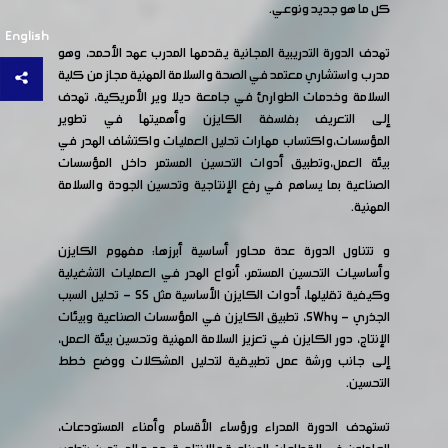
كل ما هو جديد ونوعي.
English
تهدف الدورة التدريبية المجانية يقدمها المدرب عهد الأحمد، وهو
مدرب واستشاري معتمد في الصحة والسلامة المهنية مجاز من كلية
السلامة وخدمات الطوارئ في جامعة ديلا وير الأمريكية، تهدف
إلى التعريف بفلسفة الكايزن وأهميتها في تطوير
المؤسسات،واكتساب مهارات تحليل العمليات واكتشاف الهدر في
بيئة العمل،وتطبيق أدوات التحسين المستمر داخل المؤسسات
الصناعية بما يساهم في رفع الإنتاجية وتحسين الجودة والسلامة
المهنية.
و تتناول الدورة عدة محاور أساسية أبرزها: مفهوم الكايزن
وأساسيات التحسين المستمر، أنواع الهدر في العمليات التشغيلية
وكيفية تقليلها، أدوات الكايزن الأساسية مثل S5 - تحليل السبب
الجذري - 5Why، تطبيق الكايزن في المؤسسات الصناعية وبيئات
الإنتاج، دور الكايزن في تعزيز السلامة المهنية وتحسين بيئة العمل،
إلى جانب ورشة عمل تطبيقية لتحليل المشكلات ووضع خطط
التحسين.
تستهدف الدورة المدراء ورؤساء الأقسام وأمناء المستودعات،