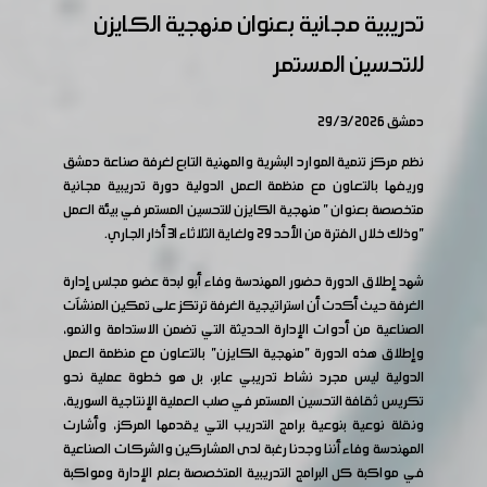
تدريبية مجانية بعنوان منهجية الكايزن
للتحسين المستمر
دمشق 29/3/2026
نظم مركز تنمية الموارد البشرية والمهنية التابع لغرفة صناعة دمشق
وريفها بالتعاون مع منظمة العمل الدولية دورة تدريبية مجانية
متخصصة بعنوان " منهجية الكايزن للتحسين المستمر في بيئة العمل
"وذلك خلال الفترة من الأحد 29 ولغاية الثلاثاء 31 أذار الجاري.
شهد إطلاق الدورة حضور المهندسة وفاء أبو لبدة عضو مجلس إدارة
الغرفة حيث أكدت أن استراتيجية الغرفة ترتكز على تمكين المنشآت
الصناعية من أدوات الإدارة الحديثة التي تضمن الاستدامة والنمو،
وإطلاق هذه الدورة "منهجية الكايزن" بالتعاون مع منظمة العمل
الدولية ليس مجرد نشاط تدريبي عابر، بل هو خطوة عملية نحو
تكريس ثقافة التحسين المستمر في صلب العملية الإنتاجية السورية،
ونقلة نوعية بنوعية برامج التدريب التي يقدمها المركز، وأشارت
المهندسة وفاء أننا وجدنا رغبة لدى المشاركين والشركات الصناعية
في مواكبة كل البرامج التدريبية المتخصصة بعلم الإدارة ومواكبة