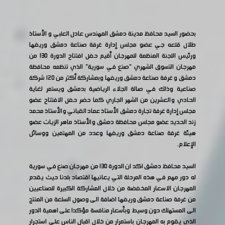
بحضور السيد محافظ مدينة دمشق المهندس عادل العلبي و الأستاذ
طلال قلعه جي عضو مجلس إدارة غرفة صناعة دمشق وريفها
ورئيس اللجنة المنظمة للمهرجان أقيم حفل افتتاح الدورة 130 من
مهرجان التسوق الشهري "صنع في سورية" الذي تنظمه محافظة
دمشق و غرفة صناعة دمشق وريفها وبمشاركة أكثر من ١٢٠ شركة
صناعية وذلك في صالة الجلاء الرياضية بدمشق ويستمر لغاية
الحادي والعشرين من الشهر الجاري كما حضر حفل الافتتاح عضو
مجلس إدارة غرفة تجارة دمشق الأستاذ عماد القباني والأستاذ محمد
زند الحديد عضو مجلس محافظة دمشق والأستاذ ماهر الزيات عضو
هيئة غرفة صناعة دمشق وريفها وعدد من المهتمين ووسائل
الإعلام.
السيد محافظ دمشق اكد ان الدورة ١٣٠ من مهرجان صنع في سورية
له دور مهم في هذه المرحلة التي يعانيها اقتصاد بلدنا حيث يقدم
المهرجان الاسعار المخفضة من خلال المشاركة الكبيرة للصناعيين
من غرفة صناعة دمشق وريفها اضافة الى وصول السلعة من المنتج
الى المستهلك دون وسيط وبأسعار منافسة مؤكدا على اهمية الدور
الذي يقوم به المهرجان باستمرار من خلال اقبال الناس على استجرار