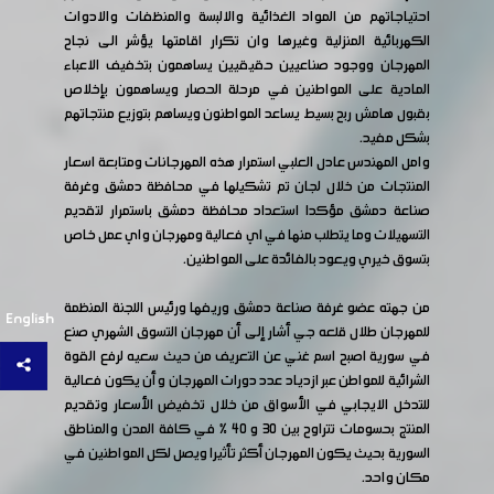
احتياجاتهم من المواد الغذائية والالبسة والمنظفات والادوات
الكهربائية المنزلية وغيرها وان تكرار اقامتها يؤشر الى نجاح
المهرجان ووجود صناعيين حقيقيين يساهمون بتخفيف الاعباء
المادية على المواطنين في مرحلة الحصار ويساهمون بإخلاص
بقبول هامش ربح بسيط يساعد المواطنون ويساهم بتوزيع منتجاتهم
بشكل مفيد.
وامل المهندس عادل العلبي استمرار هذه المهرجانات ومتابعة اسعار
المنتجات من خلال لجان تم تشكيلها في محافظة دمشق وغرفة
صناعة دمشق مؤكدا استعداد محافظة دمشق باستمرار لتقديم
التسهيلات وما يتطلب منها في اي فعالية ومهرجان واي عمل خاص
بتسوق خيري ويعود بالفائدة على المواطنين.
من جهته عضو غرفة صناعة دمشق وريفها ورئيس اللجنة المنظمة
English
للمهرجان طلال قلعه جي أشار إلى أن مهرجان التسوق الشهري صنع
في سورية اصبح اسم غني عن التعريف من حيث سعيه لرفع القوة
الشرائية للمواطن عبر ازدياد عدد دورات المهرجان و أن يكون فعالية
للتدخل الايجابي في الأسواق من خلال تخفيض الأسعار وتقديم
المنتج بحسومات تتراوح بين ٣٠ و ٤٠ ٪ في كافة المدن والمناطق
السورية بحيث يكون المهرجان أكثر تأثيرا ويصل لكل المواطنين في
مكان واحد.