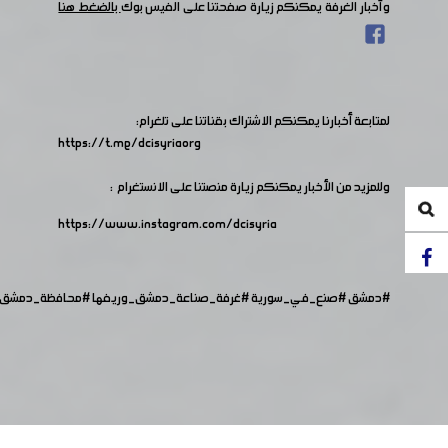
وأخبار الغرفة يمكنكم زيارة صفحتنا على الفيس بوك
بالضغط هنا
لمتابعة أخبارنا يمكنكم الاشتراك بقناتنا على تلغرام:
https://t.me/dcisyriaorg
وللمزيد من الأخبار يمكنكم زيارة منصتنا على الانستغرام :
https://www.instagram.com/dcisyria​
#دمشق
#صنع_في_سورية
#غرفة_صناعة_دمشق_وريفها
#محافظة_دمشق