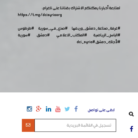
لمتابعة أخبارنا يمكنكم الاشتراك بقناتنا على تلغرام:
https://t.me/dcisyriaorg
#غرفة_صناعة_دمشق_وريفها
#صنع_في_سورية
#طرطوس
#الباسل_الرياضية
#المكتب_الاعلامي
#دمشق
#سورية
#لأجلك_دمشق
#dci_syria
ابقى على تواصل