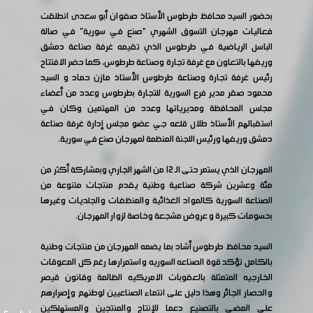
بحضور السيد محافظ طرطوس الأستاذ صفوان أبو سعدى انطلقت
فعاليات مهرجان التسوق الشهري “صنع في سورية” في صالة
الباسل الرياضية في طرطوس الذي تقيمه غرفة صناعة دمشق
وريفها بالتعاون مع غرفة تجارة وصناعة طرطوس، كما حضر الافتتاح
رئيس غرفة تجارة وصناعة طرطوس الأستاذ مازن حماد و السيد
محمود صقر مدير فرع السورية للتجارة بطرطوس وعدد من أعضاء
مجلس المحافظة ومديرياتها وعدد من المهتمين وكان في
استقبالهم الأستاذ طلال قلعه جي عضو مجلس إدارة غرفة صناعة
دمشق وريفها ورئيس اللجنة المنظمة لمهرجان صنع في سورية.
المهرجان الذي يستمر حتى الـ 12 من الشهر الجاري وبمشاركة أكثر من
مئة وعشرين شركة صناعية وطنية يقدم منتجات متنوعة من
الصناعة السورية كالمواد الغذائية والمنظفات والجلديات وغيرها
بحسومات كبيرة و عروض مشجعة وخاصة لزوار المهرجان.
السيد محافظ طرطوس أشاد بما يضمه المهرجان من منتجات وطنية
بالكامل تؤكد قوة الصناعه السوريه واستمرارها رغم كل المعوقات
الخارجيه المتمثلة بالعقوبات الامريكيه الظالمة وقانون قيصر
والحصار الجائر وهذا دليل على انتماء الصناعيين لوطنهم وإصرارهم
على المضي بالتصنيع دعما للإنتاج والمنتجين والمستهلكين